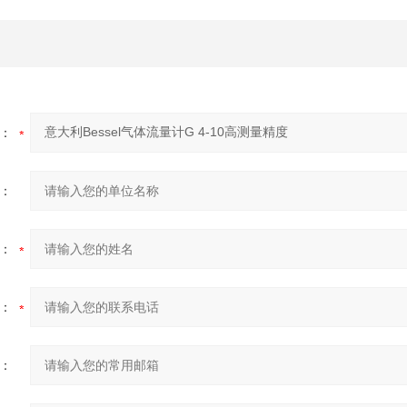
：
：
：
：
：