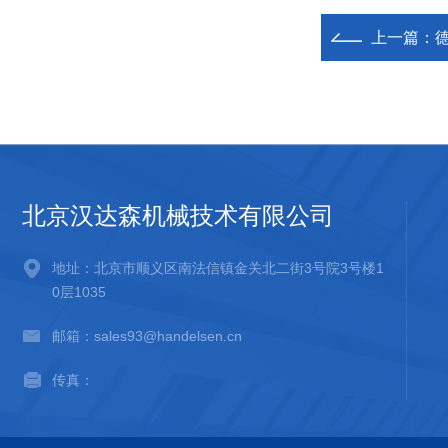
上一篇：
德
北京汉达森机械技术有限公司
地址：北京市顺义区南法信镇金关北二街3号院3号楼1
0层1035
邮箱：sales93@handelsen.cn
传真：