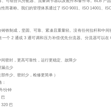
器、可组合式分配器、流量调节器以及配件和备件等。BLB 产
著称。我们的管理体系通过了 ISO 9001、ISO 14001、ISO 45
块铸铁制成，坚固、可靠、紧凑且重量轻。没有任何拉杆和中间密
一个 2 通或 3 通可调和压力补偿优先分流器。分流器可以
中间密封，更高可靠性，运行更稳定、故障少
泄漏点少
（部件少、密封少，检修更简单 ）
格：
升/分钟
 巴
20 巴