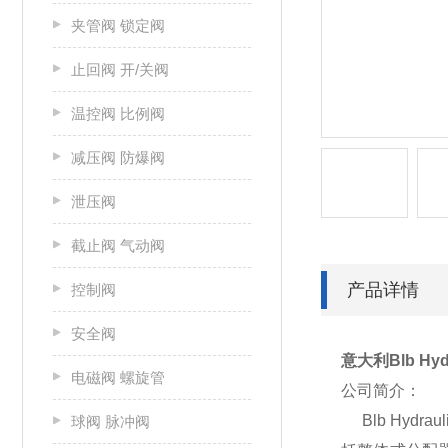
夹管阀 锁定阀
止回阀 开/关阀
温控阀 比例阀
减压阀 防爆阀
泄压阀
截止阀 气动阀
产品详情
控制阀
安全阀
意大利Blb Hyd
电磁阀 螺旋管
公司简介：
Blb Hyd
球阀 脉冲阀