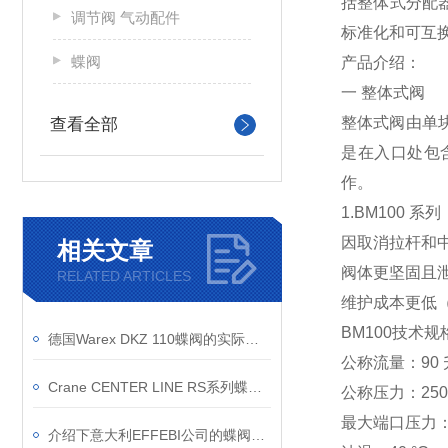
括整体式分配
调节阀 气动配件
标准化和可互换性而
蝶阀
产品介绍：
一 整体式阀
整体式阀由单
查看全部
是在入口处包含
作。
1.BM100 系列
因取消拉杆和
相关文章
阀体更坚固且
RELATED ARTICLES
维护成本更低
BM100技术规
德国Warex DKZ 110蝶阀的实际应用案例介绍
公称流量：90 
Crane CENTER LINE RS系列蝶阀有哪些材质？
公称压力：250
最大端口压力：3
介绍下意大利EFFEBI公司的蝶阀产品特点