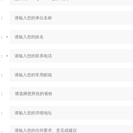
：
：
：
：
：
：
：