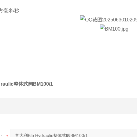
平方毫米/秒
raulic整体式阀BM100/1
：