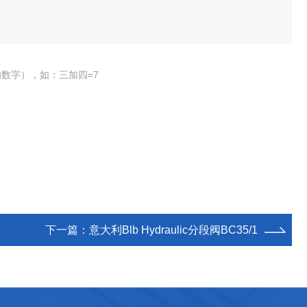
数字），如：三加四=7
下一篇：
意大利Blb Hydraulic分段阀BC35/1