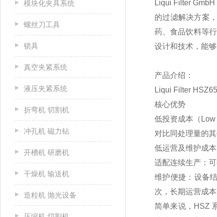
Liqui Filt
模块化夹具系统
的过滤解决方案
螺丝刀工具
药、食品饮料等行
锁具
设计和技术，能够
真空夹紧系统
产品介绍：
液压夹紧系统
Liqui Filter HSZ6
核心优势
折弯机 切割机
低投资成本（Low inv
冲孔机 磁力钻
对比同处理量的其
低运营及维护成本（Low 
开槽机 研磨机
适配连续生产：可
干燥机 输送机
维护便捷：设备结
次，长期运营成本
造粒机 抛光设备
简单来说，HSZ
压缩机 切割机