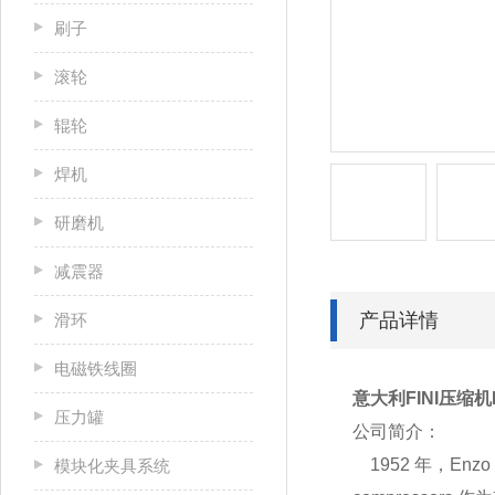
刷子
滚轮
辊轮
焊机
研磨机
减震器
产品详情
滑环
电磁铁线圈
意大利FINI压缩机Pio
压力罐
公司简介：
1952 年，Enzo
模块化夹具系统