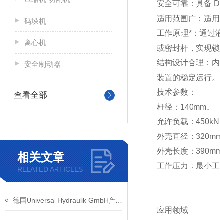
安全可靠：具备 
适用范围广：适用
码垛机
工作原理*：通过
离心机
或密封杆，实现锁
结构设计合理：内
安全制动器
装置的稳定运行。
技术参数：
查看全部
杆径：140mm。
允许负载：450k
外壳直径：320m
外壳长度：390m
相关文章
工作压力：最小工作压
RELATED ARTICLES
德国Universal Hydraulik GmbH产品应用行业
应用领域