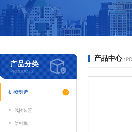
产品中心
/ P
产品分类
PRODUCTS
机械制造
线性装置
给料机