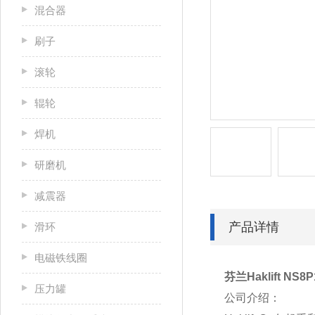
混合器
刷子
滚轮
辊轮
焊机
研磨机
减震器
产品详情
滑环
电磁铁线圈
芬兰Haklift N
压力罐
公司介绍：