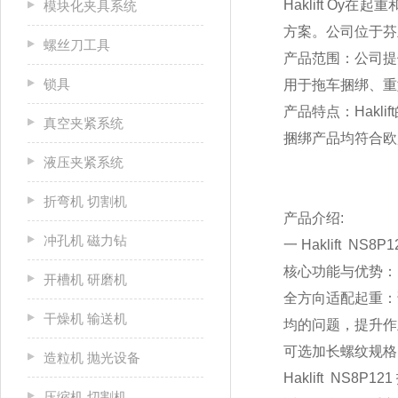
Haklift 
模块化夹具系统
方案。公司位于芬
螺丝刀工具
产品范围：公司提
锁具
用于拖车捆绑、重
产品特点：Hak
真空夹紧系统
捆绑产品均符合欧盟标
液压夹紧系统
折弯机 切割机
产品介绍:
冲孔机 磁力钻
一 Haklift NS8
核心功能与优势：
开槽机 研磨机
全方向适配起重：
干燥机 输送机
均的问题，提升作
可选加长螺纹规格
造粒机 抛光设备
Haklift NS8P1
压缩机 切割机