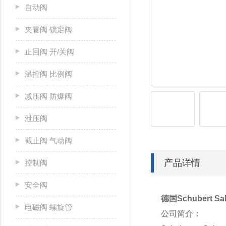
自动阀
夹管阀 锁定阀
止回阀 开/关阀
温控阀 比例阀
减压阀 防爆阀
泄压阀
截止阀 气动阀
产品详情
控制阀
安全阀
德国Schubert S
电磁阀 螺旋管
公司简介：