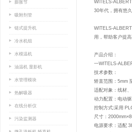
WITELS-A
膨胀节
30年代，拥有悠
吸附剂管
链式提升机
WITELS-A
用，帮助客户提高
冷水机组
水模温机
产品介绍：
一WITELS-ALBE
油温机 显影机
技术参数：
水管理模块
矫直范围：5mm 至
适配对象：线材、
热解吸器
动力配置：电动驱
在线分析仪
控制方式:
采用 P
尺寸：2000mm×8
污染监测器
电源要求：适配 38
微孔洗板机 矫直机