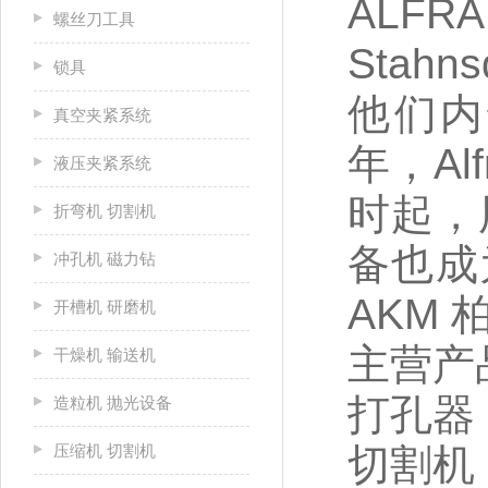
ALF
螺丝刀工具
Stah
锁具
他们内
真空夹紧系统
年，Al
液压夹紧系统
时起，
折弯机 切割机
备也成为
冲孔机 磁力钻
AKM
开槽机 研磨机
主营产
干燥机 输送机
打孔器 (
造粒机 抛光设备
压缩机 切割机
切割机 (