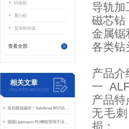
码垛机
导轨加
离心机
磁芯钻 (M
安全制动器
金属锯
各类钻
查看全部
产品介
相关文章
一 AL
RELATED ARTICLES
产品特
告别腐蚀漏水！Italvibras MVSS 卫生级振动电机硬核实力
无毛刺
德国Lippmann PU槽软管用于冷轧机领域简介
损；