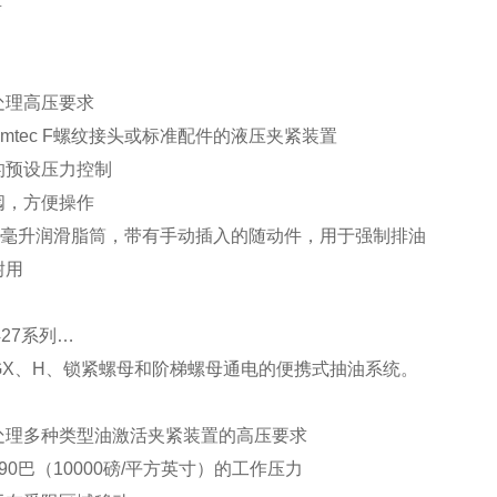
具
处理高压要求
mtec F螺纹接头或标准配件的液压夹紧装置
的预设压力控制
阀，方便操作
00毫升润滑脂筒，带有手动插入的随动件，用于强制排油
耐用
427系列…
c GX、H、锁紧螺母和阶梯螺母通电的便携式抽油系统。
处理多种类型油激活夹紧装置的高压要求
90巴（10000磅/平方英寸）的工作压力