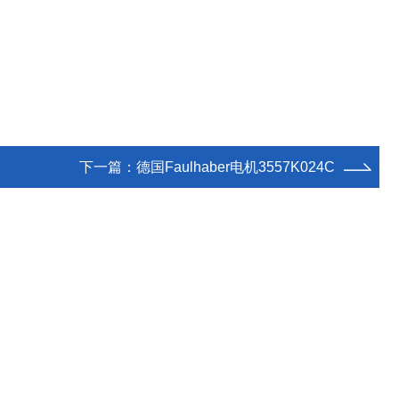
下一篇：
德国Faulhaber电机3557K024C