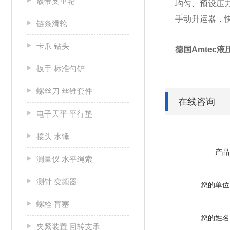
履带支重轮
均匀、预设
手动升运器，
链条滑轮
卡爪 钻头
德国Amtec液压螺
扳手 标准勺铲
螺丝刀 丝锥套件
在线咨询
电子天平 平行垫
接头 水锤
产品
测量仪 水平绳索
测针 变频器
您的单位
螺栓 盲塞
您的姓名
夹紧装置 回转支承