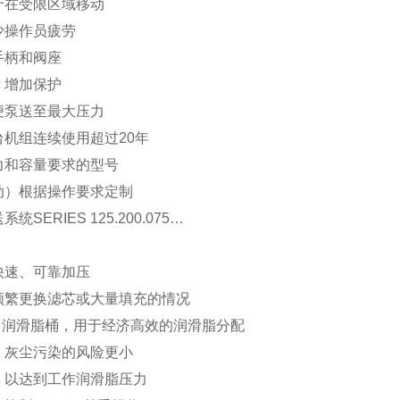
于在受限区域移动
少操作员疲劳
手柄和阀座
，增加保护
便泵送至最大压力
机组连续使用超过20年
力和容量要求的型号
动）根据操作要求定制
SERIES 125.200.075…
快速、可靠加压
频繁更换滤芯或大量填充的情况
 lb）润滑脂桶，用于经济高效的润滑脂分配
，灰尘污染的风险更小
，以达到工作润滑脂压力