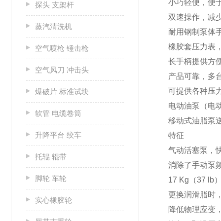
小巧轻便，便
探头 支架杆
双速操作，减
蒸汽清洗机
耐用钢制泵体
橡胶套压力表
空气喷枪 锤击枪
长手柄提供方
空气风刀 冲击头
产品可靠，多台
可提供各种压
爆破片 标准试块
电动油泵（电
软管 电缆卷筒
移动式油脂泵送系统
升降平台 绞车
特征
气动活塞泵，
托辊 辊带
消除了手动泵
脚轮 车轮
17 Kg（37
更换润滑脂时
实心橡胶轮
降低物理应变