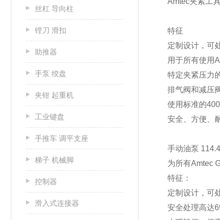
Amtec夹紧工
丝杠 导向柱
镗刀 滑扣
特征
定制设计，可
助推器
用于所有使用A
手泵 绞盘
特定夹紧压力
排气阀和减压
夹钳 起重机
使用标准的4
工业键盘
安全、方便、
手推车 调平支座
手动油泵 114.
梯子 机械脚
为所有Amte
特征：
控制器
定制设计，可
滑入式连接器
安全处理高达6