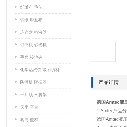
纤维布 毛毡
试纸 摩擦布
冻存盒 移液器
订书机 砂光机
手套 接地夹
化学蒸汽锁 吸附填料
产品详情
防滑板 隔振器
千斤顶 三脚架
德国Amtec液压螺
天平 平台
1.Amtec产品
德国Amtec液
套筒 型材