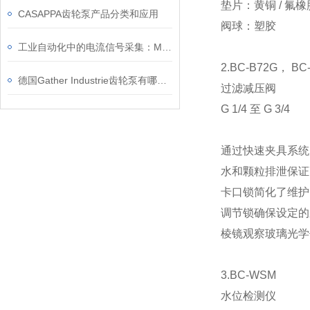
垫片：
黄铜 / 氟橡
CASAPPA齿轮泵产品分类和应用
阀球：
塑胶
工业自动化中的电流信号采集：MBS ASK 31.4 2U 实战应用案例
2.BC-B72G， BC
德国Gather Industrie齿轮泵有哪些特点？
过滤减压阀
G 1/4 至 G 3/4
通过快速夹具系统
水和颗粒排泄保证
卡口锁简化了维护
调节锁确保设定的
棱镜观察玻璃光学
3.BC-WSM
水位检测仪