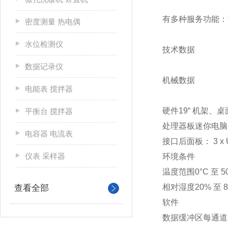
有多种服务功能：
密度测量 热电偶
水位检测仪
技术数据
数据记录仪
机械数据
电能表 搅拌器
硬件
19“ 机架
平衡台 搅拌器
处理器板
迷你电脑，
电容器 电流表
接口
后面板： 3 x 
仪表 采样器
环境条件
温度范围
0°C 至 5
相对湿度
20% 至
查看全部
软件
数据缓冲区
每通道 