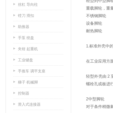
轻型到中型脚
丝杠 导向柱
重载脚轮，重量可
镗刀 滑扣
不锈钢脚轮
设备脚轮
助推器
耐热脚轮
手泵 绞盘
1.标准外壳中
夹钳 起重机
工业键盘
在工业应用方
手推车 调平支座
轻型外壳由 2
梯子 机械脚
螺栓孔或板进
控制器
2中型脚轮
滑入式连接器
对于条件稍微