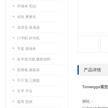
纤维布 毛毡
试纸 摩擦布
冻存盒 移液器
订书机 砂光机
手套 接地夹
化学蒸汽锁 吸附填料
产品详情
防滑板 隔振器
千斤顶 三脚架
Torwegg
天平 平台
脚轮：
套筒 型材