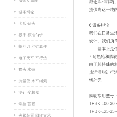
履带支重轮
藏仓库和烤箱
提供高达一吨
链条滑轮
卡爪 钻头
6.设备脚轮
我们在日常生
扳手 标准勺铲
设计。我们所
螺丝刀 丝锥套件
——基本上是
7.耐热轮和脚
电子天平 平行垫
由于其特殊的
接头 水锤
热润滑脂进行
钢外壳
测量仪 水平绳索
测针 变频器
脚轮常用型号
TPBK-100-30
螺栓 盲塞
TPBK-125-35-
夹紧装置 回转支承