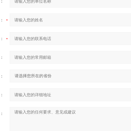
：
：
：
：
：
：
：