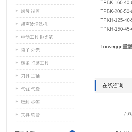
TPBK-160-40
螺母 端盖
TPBK-200-50-
TPKH-125-40-
超声波清洗机
TPKH-150-45-
电动工具 抛光笔
Torwegg
箱子 外壳
链条 打磨工具
刀具 主轴
在线咨询
气缸 气囊
密封 标签
产品
夹具 软管