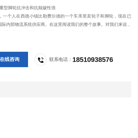
gge重型脚轮抗冲击和抗颠簸性强
前，一个人在西德小镇比勒费尔德的一个车库里卖轮子和脚轮，现在已
国际内部物流系统供应商。在这里阅读我们的整个故事。对我们来说，
意味着总有一名员工可以帮助您。来自我们德国销售网络的热情专业人
提供有关车轮、脚轮、托辊和复杂输送机系统的专家建议。
18510938576
在线咨询
联系电话：