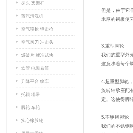
探头 支架杆
但是，由于它
蒸汽清洗机
米厚的钢板使它
空气喷枪 锤击枪
空气风刀 冲击头
3.重型脚轮
我们的重型外
爆破片 标准试块
这意味着每个脚
软管 电缆卷筒
升降平台 绞车
4.超重型脚轮，
旋转轴承座配
托辊 辊带
定。这使得脚
脚轮 车轮
5.不锈钢脚轮
实心橡胶轮
我们的不锈钢