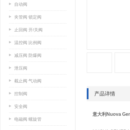
自动阀
夹管阀 锁定阀
止回阀 开/关阀
温控阀 比例阀
减压阀 防爆阀
泄压阀
截止阀 气动阀
产品详情
控制阀
安全阀
意大利Nuova Ge
电磁阀 螺旋管