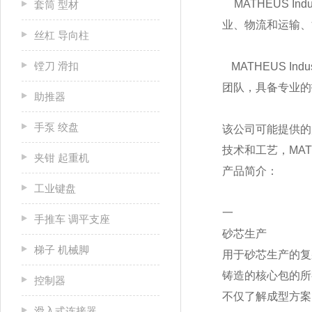
MATHEUS I
套筒 型材
业、物流和运输、
丝杠 导向柱
镗刀 滑扣
MATHEUS I
团队，具备专业的
助推器
手泵 绞盘
该公司可能提供的
技术和工艺，MATH
夹钳 起重机
产品简介：
工业键盘
一
手推车 调平支座
砂芯生产
梯子 机械脚
用于砂芯生产的复
铸造的核心包的所
控制器
不仅了解成型方案
滑入式连接器