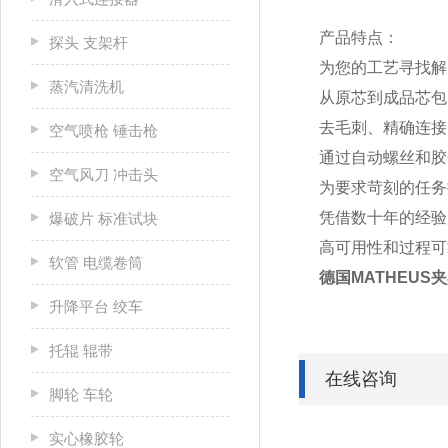
产品特点：
探头 支架杆
为您的工艺寻找解
蒸汽清洗机
从原芯到成品芯包
去毛刺、精确连接、
空气喷枪 锤击枪
通过自动螺丝和胶
空气风刀 冲击头
为要求苛刻的任务
凭借数十年的经验
爆破片 标准试块
高可用性和过程可
软管 电缆卷筒
德国MATHEUS
升降平台 绞车
托辊 辊带
在线咨询
脚轮 车轮
实心橡胶轮