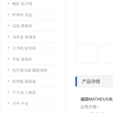
喇叭 电子哨
纤维布 毛毡
试纸 摩擦布
冻存盒 移液器
订书机 砂光机
手套 接地夹
化学蒸汽锁 吸附填料
产品详情
防滑板 隔振器
千斤顶 三脚架
德国MATHEUS
天平 平台
公司介绍：