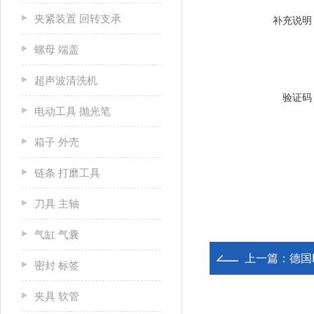
夹紧装置 回转支承
补充说明
螺母 端盖
超声波清洗机
验证码
电动工具 抛光笔
箱子 外壳
链条 打磨工具
刀具 主轴
气缸 气囊
上一篇：
德国H
密封 标签
夹具 软管