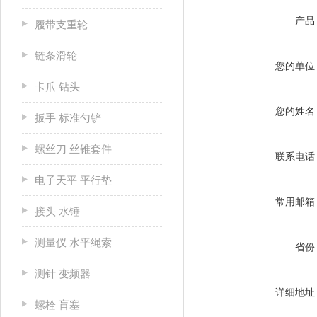
产品
履带支重轮
链条滑轮
您的单位
卡爪 钻头
您的姓名
扳手 标准勺铲
螺丝刀 丝锥套件
联系电话
电子天平 平行垫
常用邮箱
接头 水锤
测量仪 水平绳索
省份
测针 变频器
详细地址
螺栓 盲塞