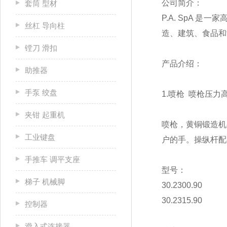
公司简介：
套筒 型材
P.A. SpA
丝杠 导向柱
造、建筑、食品和
镗刀 滑扣
产品介绍：
助推器
手泵 绞盘
1.喷枪 喷枪压力高达 
夹钳 起重机
喷枪，黄铜锻造机
工业键盘
户的手。操纵杆配
手推车 调平支座
型号：
梯子 机械脚
30.2300.90
30.2315.90
控制器
滑入式连接器