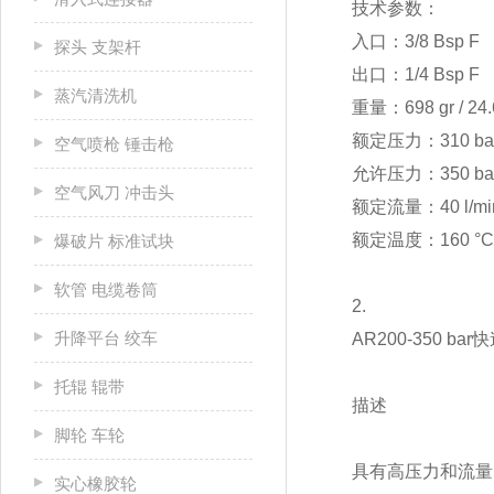
技术参数：
入口：3/8 Bsp F
探头 支架杆
出口：1/4 Bsp F
蒸汽清洗机
重量：698 gr / 24.
额定压力：310 bar -
空气喷枪 锤击枪
允许压力：350 bar -
空气风刀 冲击头
额定流量：40 l/min
额定温度：160 °C -
爆破片 标准试块
软管 电缆卷筒
2.
升降平台 绞车
AR200-350 bar
托辊 辊带
描述
脚轮 车轮
具有高压力和流量的
实心橡胶轮