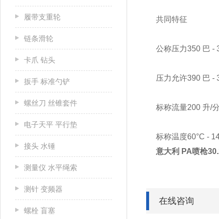
履带支重轮
共同特征
链条滑轮
公称压力350 巴 - 
卡爪 钻头
压力允许390 巴 - 39
扳手 标准勺铲
螺丝刀 丝锥套件
标称流量200 升/分钟
电子天平 平行垫
标称温度60°C - 14
接头 水锤
意大利 PA喷枪30
测量仪 水平绳索
测针 变频器
在线咨询
螺栓 盲塞