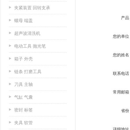
夹紧装置 回转支承
产品
螺母 端盖
超声波清洗机
您的单位
电动工具 抛光笔
您的姓名
箱子 外壳
链条 打磨工具
联系电话
刀具 主轴
常用邮箱
气缸 气囊
密封 标签
省份
夹具 软管
详细地址