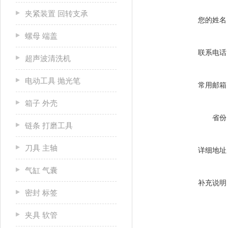
夹紧装置 回转支承
您的姓名
螺母 端盖
联系电话
超声波清洗机
电动工具 抛光笔
常用邮箱
箱子 外壳
省份
链条 打磨工具
刀具 主轴
详细地址
气缸 气囊
补充说明
密封 标签
夹具 软管