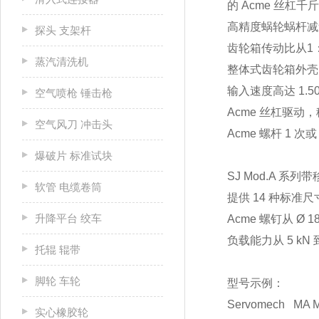
的 Acme 丝杠
高精度蜗轮蜗杆减
探头 支架杆
齿轮箱传动比从1：
蒸汽清洗机
整体式齿轮箱外壳
输入速度高达 1.500
空气喷枪 锤击枪
Acme 丝杠驱动
空气风刀 冲击头
Acme 螺杆 1 次或
爆破片 标准试块
SJ Mod.A 系
软管 电缆卷筒
提供 14 种标准尺
升降平台 绞车
Acme 螺钉从 Ø 18
负载能力从 5 kN 到 
托辊 辊带
脚轮 车轮
型号示例：
Servomech MA 
实心橡胶轮