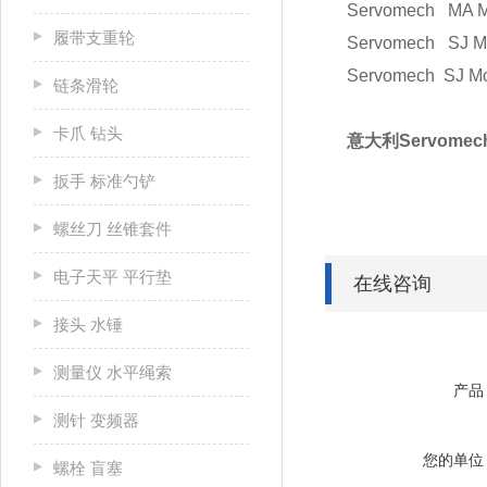
Servomech MA 
履带支重轮
Servomech SJ 
Servomech SJ 
链条滑轮
卡爪 钻头
意大利Servome
扳手 标准勺铲
螺丝刀 丝锥套件
电子天平 平行垫
在线咨询
接头 水锤
测量仪 水平绳索
产品
测针 变频器
您的单位
螺栓 盲塞