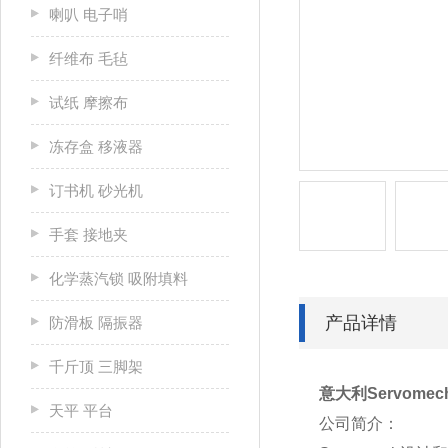
喇叭 电子哨
纤维布 毛毡
试纸 摩擦布
冻存盒 移液器
订书机 砂光机
手套 接地夹
化学蒸汽锁 吸附填料
产品详情
防滑板 隔振器
千斤顶 三脚架
意大利Servome
天平 平台
公司简介：