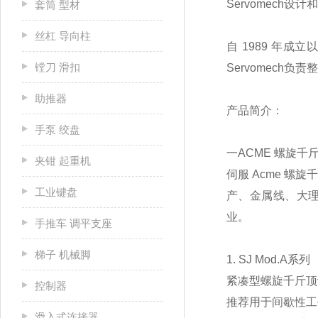
Servomech
套筒 型材
丝杠 导向柱
自 1989 年成
镗刀 滑扣
Servomech
助推器
产品简介：
手泵 绞盘
一ACME 螺旋千
夹钳 起重机
伺服 Acme 
工业键盘
产、金属线、大
业。
手推车 调平支座
梯子 机械脚
1. SJ Mod.A系列
紧凑型螺旋千斤顶
控制器
推荐用于间歇性工
滑入式连接器