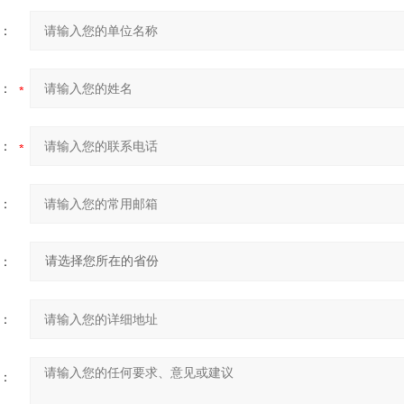
：
：
：
：
：
：
：