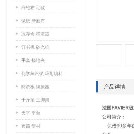
纤维布 毛毡
试纸 摩擦布
冻存盒 移液器
订书机 砂光机
手套 接地夹
化学蒸汽锁 吸附填料
产品详情
防滑板 隔振器
千斤顶 三脚架
法国FAVIE
天平 平台
公司简介：
凭借90多年的
套筒 型材