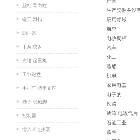
产商。
丝杠 导向柱
生产资源并没有
镗刀 滑扣
应用领域：
航空
助推器
电热橱柜
手泵 绞盘
汽车
化工
夹钳 起重机
造船
工业键盘
机电
家用电器
手推车 调平支座
电子的
梯子 机械脚
铁路
烤箱 电暖气片
控制器
石油工业
滑入式连接器
照明