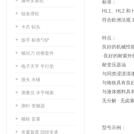
履带支重轮
标准：
HL1、HL2 和 
链条滑轮
符合欧洲法规 1
卡爪 钻头
特点：
扳手 标准勺铲
良好的机械性
螺丝刀 丝锥套件
·良好的耐紫
耐变压器油
电子天平 平行垫
与同类浸渍清
接头 水锤
与烙铁具有良好
与液体燃料具
测量仪 水平绳索
无分解 · 无卤素 
测针 变频器
螺栓 盲塞
型号示例：
夹紧装置 回转支承