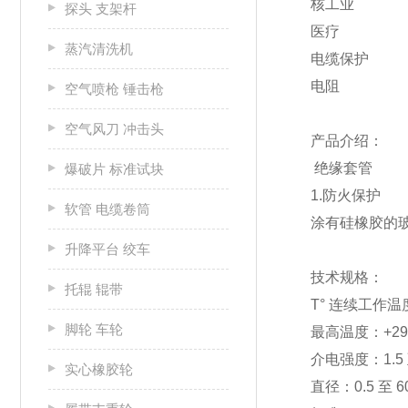
核工业
探头 支架杆
医疗
蒸汽清洗机
电缆保护
电阻
空气喷枪 锤击枪
空气风刀 冲击头
产品介绍：
绝缘套管
爆破片 标准试块
1.防火保护
软管 电缆卷筒
涂有硅橡胶的玻
升降平台 绞车
技术规格：
托辊 辊带
T° 连续工作温度：
脚轮 车轮
最高温度：+29
介电强度：1.5 至
实心橡胶轮
直径：0.5 至 6