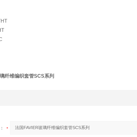
THT
HT
C
R玻璃纤维编织套管SCS系列
：