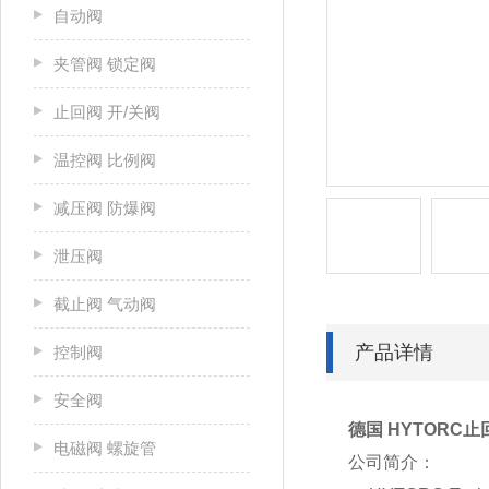
自动阀
夹管阀 锁定阀
止回阀 开/关阀
温控阀 比例阀
减压阀 防爆阀
泄压阀
截止阀 气动阀
产品详情
控制阀
安全阀
德国 HYTORC止
电磁阀 螺旋管
公司简介：