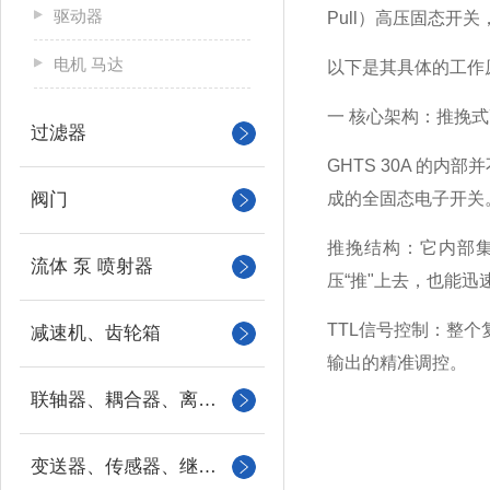
驱动器
Pull）高压固态
电机 马达
以下是其具体的工作
一 核心架构：推挽
过滤器
GHTS 30A 的
阀门
成的全固态电子开关
推挽结构：它内部
流体 泵 喷射器
压“推"上去，也能迅
TTL信号控制：整个
减速机、齿轮箱
输出的精准调控。
联轴器、耦合器、离合器
变送器、传感器、继电器