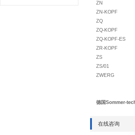
ZN
ZN-KOPF
ZQ
ZQ-KOPF
ZQ-KOPF-ES
ZR-KOPF
ZS
ZS/01
ZWERG
德国Sommer-tec
在线咨询