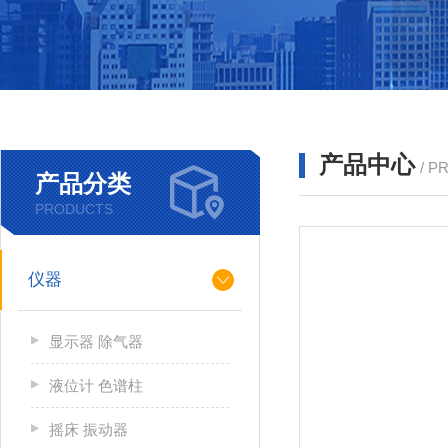
产品中心
/ P
产品分类
PRODUCTS
仪器
显示器 除气器
液位计 色谱柱
摇床 振动器