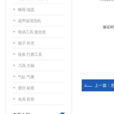
螺母 端盖
超声波清洗机
验证码
电动工具 抛光笔
箱子 外壳
链条 打磨工具
刀具 主轴
气缸 气囊
上一篇：
意
密封 标签
夹具 软管