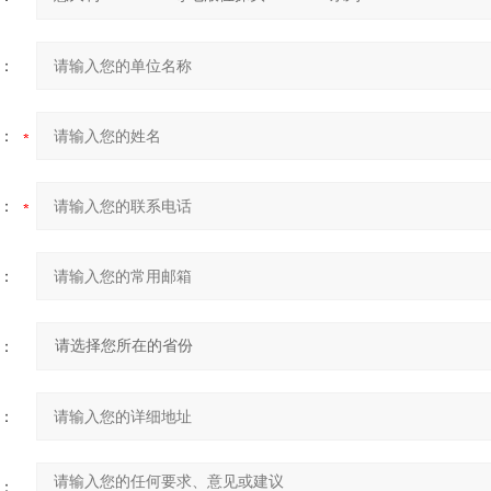
：
：
：
：
：
：
：