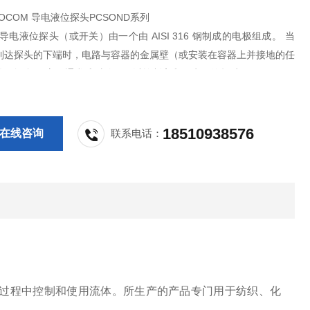
OCOM 导电液位探头PCSOND系列
D 导电液位探头（或开关）由一个由 AISI 316 钢制成的电极组成。 当
到达探头的下端时，电路与容器的金属壁（或安装在容器上并接地的任
件）闭合。 它们通常成对使用，以控制高和低水平的超过。
18510938576
在线咨询
联系电话：
于在工业过程中控制和使用流体。所生产的产品专门用于纺织、化