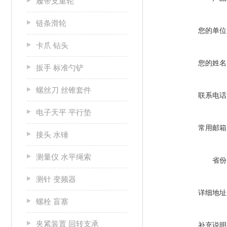
履带支重轮
链条滑轮
您的单位
卡爪 钻头
您的姓名
扳手 标准勺铲
螺丝刀 丝锥套件
联系电话
电子天平 平行垫
常用邮箱
接头 水锤
测量仪 水平绳索
省份
测针 变频器
详细地址
螺栓 盲塞
夹紧装置 回转支承
补充说明