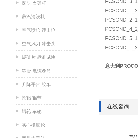
PCSOND_3_1_
探头 支架杆
PCSOND_1_2_
蒸汽清洗机
PCSOND_2_1_
PCSOND_4_2_
空气喷枪 锤击枪
PCSOND_5_1_
空气风刀 冲击头
PCSOND_1_2_
爆破片 标准试块
意大利PROC
软管 电缆卷筒
升降平台 绞车
托辊 辊带
在线咨询
脚轮 车轮
实心橡胶轮
产品