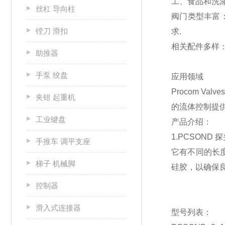
工、食品和洗
丝杠 导向柱
阀门类型丰富
镗刀 滑扣
求.
相关配件多样
助推器
手泵 绞盘
应用领域
Procom 
夹钳 起重机
的流体控制提
工业键盘
产品介绍：
1.PCSOND 
手推车 调平支座
它有不同的长度 
梯子 机械脚
硅胶，以确保良
控制器
滑入式连接器
型号列表：