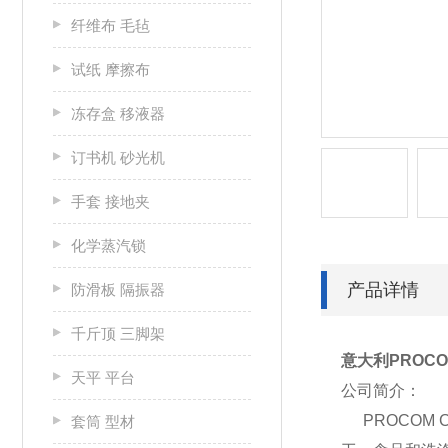
纤维布 毛毡
试纸 摩擦布
冻存盒 移液器
订书机 砂光机
手套 接地夹
化学蒸汽锁
产品详情
防滑板 隔振器
千斤顶 三脚架
意大利PROC
天平 平台
公司简介：
PROCOM 
套筒 型材