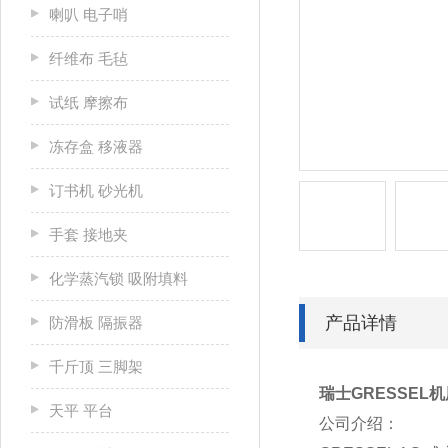
喇叭 电子哨
纤维布 毛毡
试纸 摩擦布
冻存盒 移液器
订书机 砂光机
手套 接地夹
化学蒸汽锁 吸附填料
产品详情
防滑板 隔振器
千斤顶 三脚架
瑞士GRESSEL机用
天平 平台
公司介绍：