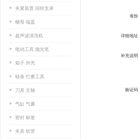
夹紧装置 回转支承
省份
螺母 端盖
超声波清洗机
详细地址
电动工具 抛光笔
补充说明
箱子 外壳
链条 打磨工具
验证码
刀具 主轴
气缸 气囊
密封 标签
夹具 软管