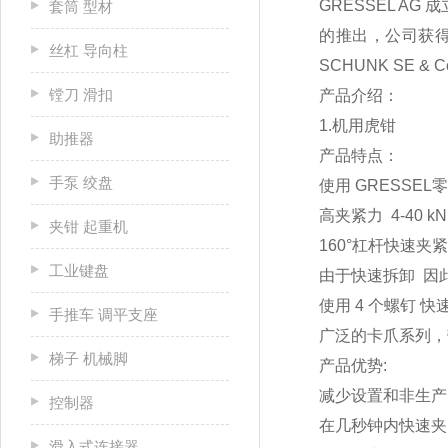
GRESSEL A
套筒 型材
的推出，公司获得
丝杠 导向柱
SCHUNK SE &
镗刀 滑扣
产品介绍：
1.机用虎钳
助推器
产品特点：
手泵 绞盘
使用 GRESSE
高夹紧力 4-40 k
夹钳 起重机
160°杠杆快速夹
工业键盘
由于快速拆卸 因
使用 4 个螺钉 
手推车 调平支座
广泛的卡爪系列，
梯子 机械脚
产品优势:
减少设置和非生产
控制器
在几秒钟内快速夹
滑入式连接器