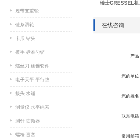
瑞士GRESSEL机用
履带支重轮
链条滑轮
在线咨询
卡爪 钻头
扳手 标准勺铲
产品
螺丝刀 丝锥套件
您的单位
电子天平 平行垫
接头 水锤
您的姓名
测量仪 水平绳索
联系电话
测针 变频器
螺栓 盲塞
常用邮箱