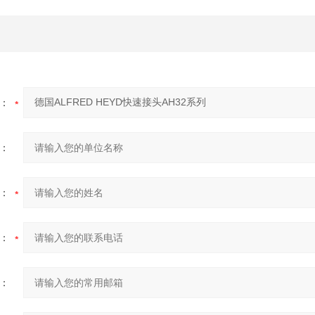
：
：
：
：
：