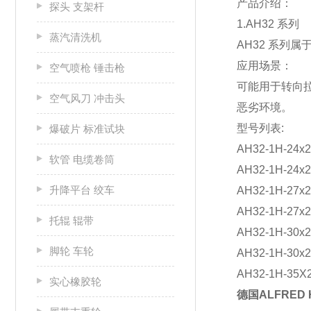
产品介绍：
探头 支架杆
1.AH32 系列
蒸汽清洗机
AH32 系列
应用场景：
空气喷枪 锤击枪
可能用于转向拉
空气风刀 冲击头
恶劣环境。
型号列表:
爆破片 标准试块
AH32-1H-24x2
软管 电缆卷筒
AH32-1H-24x2
升降平台 绞车
AH32-1H-27x2
AH32-1H-27x2
托辊 辊带
AH32-1H-30x2
脚轮 车轮
AH32-1H-30x2
AH32-1H-35X
实心橡胶轮
德国ALFRED