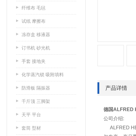
纤维布 毛毡
试纸 摩擦布
冻存盒 移液器
订书机 砂光机
手套 接地夹
化学蒸汽锁 吸附填料
产品详情
防滑板 隔振器
千斤顶 三脚架
德国ALFRED
天平 平台
公司介绍:
ALFRED 
套筒 型材