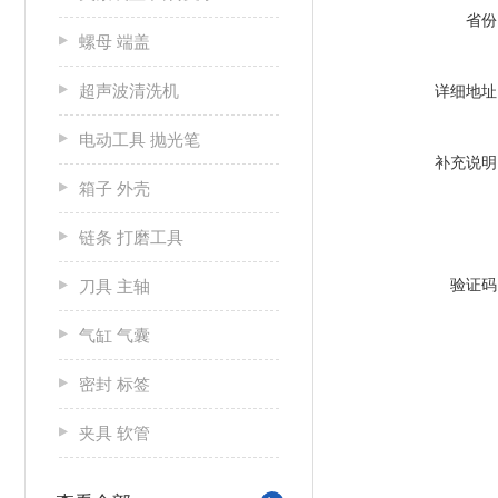
省份
螺母 端盖
超声波清洗机
详细地址
电动工具 抛光笔
补充说明
箱子 外壳
链条 打磨工具
验证码
刀具 主轴
气缸 气囊
密封 标签
夹具 软管