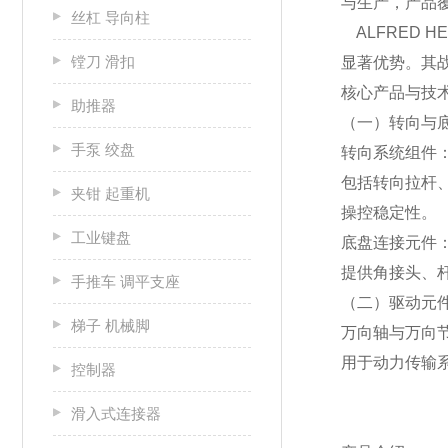
与生产，产品
丝杠 导向柱
ALFRED 
镗刀 滑扣
显著优势。其
核心产品与技
助推器
（一）转向与
手泵 绞盘
转向系统组件
包括转向拉杆
夹钳 起重机
操控稳定性。
工业键盘
底盘连接元件
提供角接头、杆
手推车 调平支座
（二）驱动元
梯子 机械脚
万向轴与万向
用于动力传输
控制器
滑入式连接器