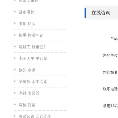
履带支重轮
链条滑轮
在线咨询
卡爪 钻头
扳手 标准勺铲
产品
螺丝刀 丝锥套件
您的单位
电子天平 平行垫
接头 水锤
您的姓名
测量仪 水平绳索
联系电话
测针 变频器
螺栓 盲塞
常用邮箱
夹紧装置 回转支承