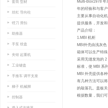
Multi-Box
套筒 型材
年的经验和与客户
丝杠 导向柱
主要从事自动化机
镗刀 滑扣
提供服务，开发和
产品介绍：
助推器
1.MBI 机柜
手泵 绞盘
MBI外壳由浅灰色 
箱体可以生产特殊
夹钳 起重机
采用无缝发泡的 2
工业键盘
标准，使 MBI 
MBI 外壳提供
手推车 调平支座
有几种方法可以将
梯子 机械脚
的敲落孔。盖板关
根据数量，我们可
控制器
滑入式连接器