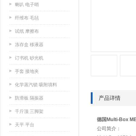
喇叭 电子哨
纤维布 毛毡
试纸 摩擦布
冻存盒 移液器
订书机 砂光机
手套 接地夹
化学蒸汽锁 吸附填料
产品详情
防滑板 隔振器
千斤顶 三脚架
德国Multi-Box M
天平 平台
公司简介：