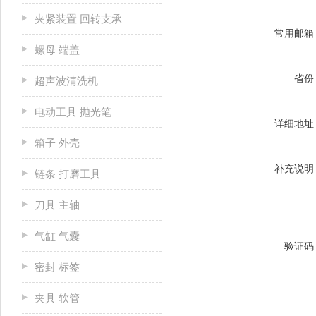
夹紧装置 回转支承
常用邮箱
螺母 端盖
省份
超声波清洗机
电动工具 抛光笔
详细地址
箱子 外壳
补充说明
链条 打磨工具
刀具 主轴
气缸 气囊
验证码
密封 标签
夹具 软管