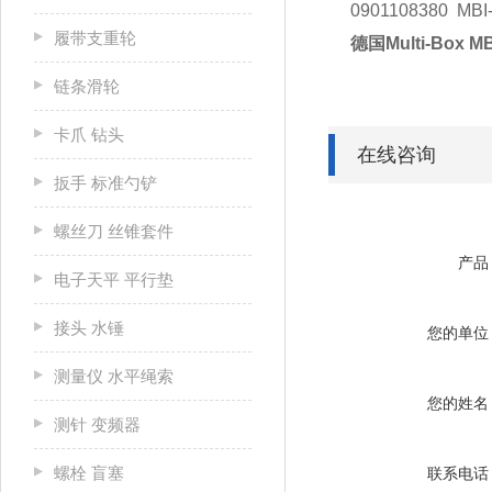
0901108380 MBI
履带支重轮
德国Multi-Box M
链条滑轮
卡爪 钻头
在线咨询
扳手 标准勺铲
螺丝刀 丝锥套件
产品
电子天平 平行垫
接头 水锤
您的单位
测量仪 水平绳索
您的姓名
测针 变频器
螺栓 盲塞
联系电话