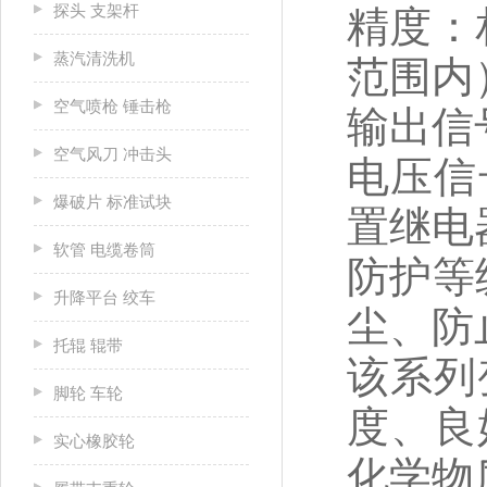
探头 支架杆
精度：相
蒸汽清洗机
范围内）
空气喷枪 锤击枪
输出信号
空气风刀 冲击头
电压信号
爆破片 标准试块
置继电
软管 电缆卷筒
防护等
升降平台 绞车
尘、防
托辊 辊带
该系列
脚轮 车轮
度、良
实心橡胶轮
化学物