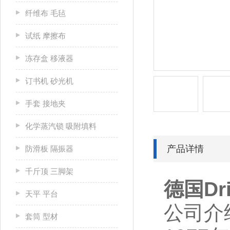
纤维布 毛毡
试纸 摩擦布
冻存盒 移液器
订书机 砂光机
手套 接地夹
化学蒸汽锁 吸附填料
产品详情
防滑板 隔振器
千斤顶 三脚架
德国Dr
天平 平台
公司介
套筒 型材