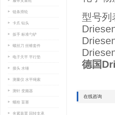
履带支重轮
链条滑轮
型号列
卡爪 钻头
Driese
扳手 标准勺铲
Driese
螺丝刀 丝锥套件
Driese
电子天平 平行垫
德国Dr
接头 水锤
测量仪 水平绳索
测针 变频器
在线咨询
螺栓 盲塞
夹紧装置 回转支承