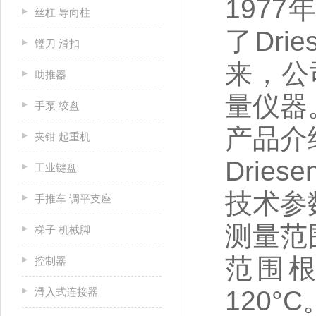
1977年
丝杠 导向柱
了Dri
镗刀 滑扣
来，公
助推器
量仪器
手泵 绞盘
产品介
夹钳 起重机
Dries
工业键盘
技术参
手推车 调平支座
测量范围
梯子 机械脚
范围根
控制器
滑入式连接器
120°C