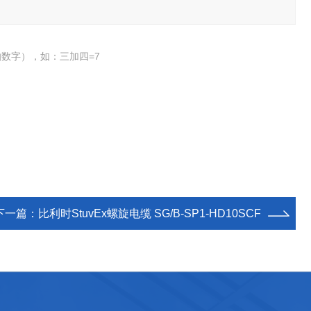
数字），如：三加四=7
下一篇：
比利时StuvEx螺旋电缆 SG/B-SP1-HD10SCF