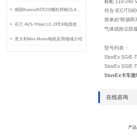
标配 110-240 
德国Koeco(KÖCO)螺柱焊枪CLASSIC SK 14设备功能特点
符合 IEC/TS60
简单的“即插即
芬兰 AVS‑Yhtiot LC-2PEX电缆使用常见问题
气体或粉尘防
意大利Mini Motor电机应用领域介绍
型号列表：
StuvEx SG/E-
StuvEx SG/E-
StuvEx卡车接地
在线咨询
产品