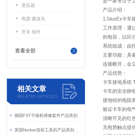
是一家专注于
变压器
产品介绍：
电源 微波头
1.StuvEx卡车
工作原理：通
开关 组件
的电容，以区
系统组成：由
查看全部
主要功能：具
连接断开，会
产品优势：
卡车接地系统 
相关文章
卡车的安全静
RELATED ARTICLES
接地钳的电阻
验证卡车的电
德国FST干燥机维修套件产品类别介绍
清晰可见的红色
无电势触点提
英国Norbar扭矩工具的产品类别和应用领域