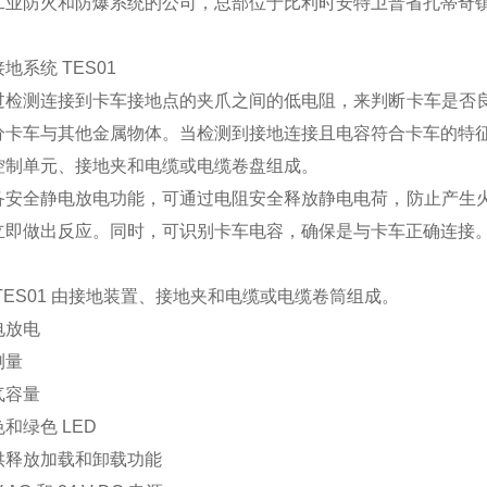
工业防火和防爆系统的公司，总部位于比利时安特卫普省孔蒂奇
接地系统 TES01
过检测连接到卡车接地点的夹爪之间的低电阻，来判断卡车是否
分卡车与其他金属物体。当检测到接地连接且电容符合卡车的特
控制单元、接地夹和电缆或电缆卷盘组成。
备安全静电放电功能，可通过电阻安全释放静电电荷，防止产生
立即做出反应。同时，可识别卡车电容，确保是与卡车正确连接
TES01 由接地装置、接地夹和电缆或电缆卷筒组成。
电放电
测量
气容量
和绿色 LED
供释放加载和卸载功能