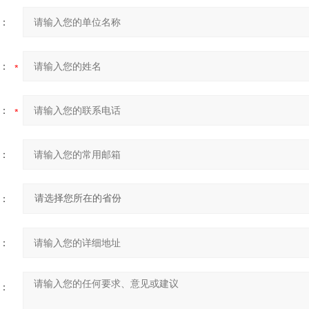
：
：
：
：
：
：
：