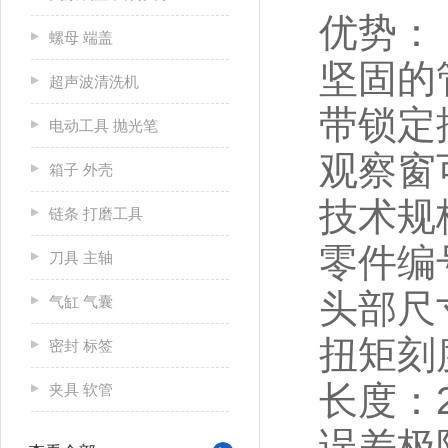
优势：
螺母 端盖
坚固的
超声波清洗机
带锁定
电动工具 抛光笔
观察窗
箱子 外壳
技术规
链条 打磨工具
零件编号
刀具 主轴
头部尺寸
气缸 气囊
扭矩刻度
密封 标签
长度：2
夹具 软管
误差极