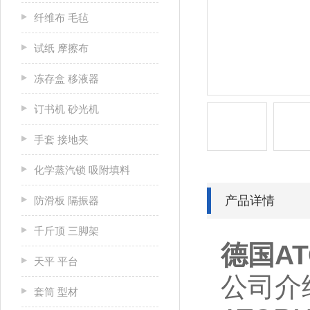
纤维布 毛毡
试纸 摩擦布
冻存盒 移液器
订书机 砂光机
手套 接地夹
化学蒸汽锁 吸附填料
产品详情
防滑板 隔振器
千斤顶 三脚架
德国AT
天平 平台
公司介
套筒 型材