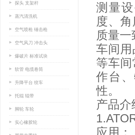
探头 支架杆
测量设
蒸汽清洗机
度、角
空气喷枪 锤击枪
质量一
空气风刀 冲击头
车间用
爆破片 标准试块
等车间
软管 电缆卷筒
作台、
升降平台 绞车
性。
托辊 辊带
产品介
脚轮 车轮
1.ATO
实心橡胶轮
应用：