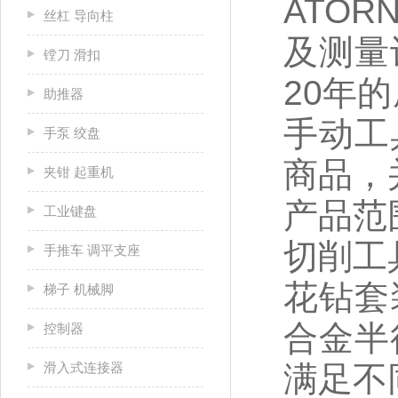
ATO
丝杠 导向柱
及测量
镗刀 滑扣
20年
助推器
手动工
手泵 绞盘
商品，
夹钳 起重机
产品范
工业键盘
切削工
手推车 调平支座
花钻套
梯子 机械脚
合金半
控制器
滑入式连接器
满足不