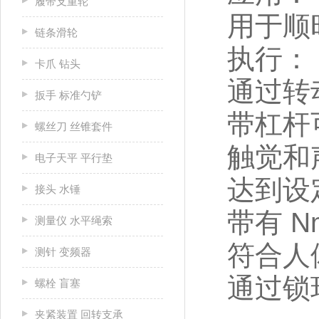
履带支重轮
用于顺
链条滑轮
执行：
卡爪 钻头
通过转
扳手 标准勺铲
带杠杆
螺丝刀 丝锥套件
触觉和
电子天平 平行垫
达到设
接头 水锤
带有 N
测量仪 水平绳索
符合人
测针 变频器
通过锁
螺栓 盲塞
夹紧装置 回转支承