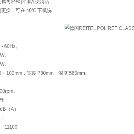
光槽可轻松拆卸以便清洁
器易更换，可在 40℃ 下机洗
- 60Hz。
0W。
0W。
 + 100mm，宽度 730mm，深度 560mm。
500rpm。
/h。
dB（A）
表：
I 11100