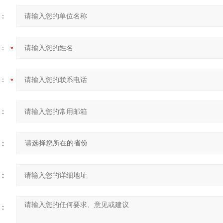
：
：
：
：
：
：
：