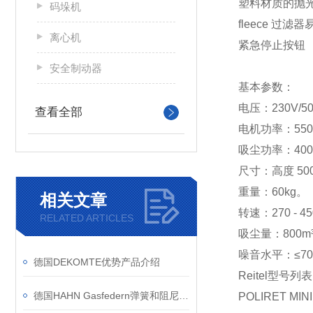
塑料材质的抛
码垛机
fleece 过滤
离心机
紧急停止按钮
安全制动器
基本参数：
电压：230V/50 
查看全部
电机功率：55
吸尘功率：40
尺寸：高度 500
重量：60kg。
相关文章
转速：270 - 4
RELATED ARTICLES
吸尘量：800m³
噪音水平：≤70
德国DEKOMTE优势产品介绍
Reitel型号列
德国HAHN Gasfedern弹簧和阻尼器的优势和应用领域
POLIRET MIN