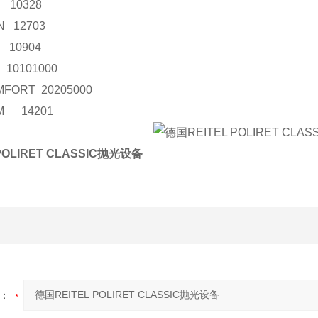
10328
N 12703
 10904
0101000
MFORT 20205000
M 14201
POLIRET CLASSIC抛光设备
：