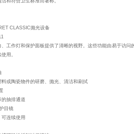
清洁和符合卫生标准而著称。
OLIRET CLASSIC抛光设备
11
力、工作灯和保护面板提供了清晰的视野。这些功能由易于访问
续使用。
轴
塑料或陶瓷物件的研磨、抛光、清洁和刷拭
置
节的抽排通道
和护目镜
，可连续使用