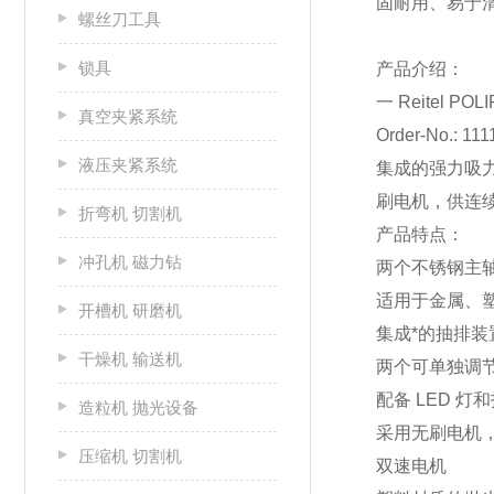
固耐用、易于
螺丝刀工具
锁具
产品介绍：
一 Reitel P
真空夹紧系统
Order-No.: 111
液压夹紧系统
集成的强力吸
刷电机，供连
折弯机 切割机
产品特点：
冲孔机 磁力钻
两个不锈钢主
适用于金属、
开槽机 研磨机
集成*的抽排装
干燥机 输送机
两个可单独调
配备 LED 灯
造粒机 抛光设备
采用无刷电机
压缩机 切割机
双速电机