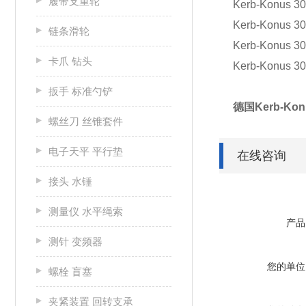
履带支重轮
Kerb-Konus 30
Kerb-Konus 30
链条滑轮
Kerb-Konus 30
卡爪 钻头
Kerb-Konus 30
扳手 标准勺铲
德国Kerb-Ko
螺丝刀 丝锥套件
电子天平 平行垫
在线咨询
接头 水锤
测量仪 水平绳索
产品
测针 变频器
您的单位
螺栓 盲塞
夹紧装置 回转支承