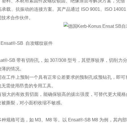
、塑料、木材用紧固件及螺纹锁固、绝缘涂层等解决方案，凭借 
承载、抗振动的连接方案。其产品通过 ISO 9001、ISO 1
固技术合作伙伴。
us Ensat®-SB 自攻螺纹嵌件
sat®-SB 带有切削孔，如 307/308 型号，其壁厚较厚
较薄的情况。
在工件上预制一个具有正常公差要求的预制孔或预钻孔，即可将 E
也无需使用昂贵的专用工具。
大的有效剪切面，能确保较高的拔出强度，可替代更大规格的普通螺纹，如 
纹被撕裂，对小面积收缩不敏感。
规格可选，如 M3、M8 等。以 Ensat®-SB M8 为例，其内部