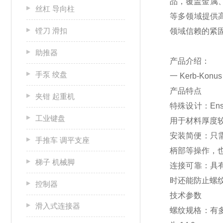
品，覆盖金属
丝杠 导向柱
等多领域提供高
镗刀 滑扣
领域信赖的紧
助推器
产品介绍：
手泵 绞盘
一 Kerb-Kon
产品特点
夹钳 起重机
特殊设计：En
工业键盘
用于材料厚度
安装简便：只需
手推车 调平支座
柄部等操作，
梯子 机械脚
连接可靠：具有较
时还能防止螺
控制器
技术参数
滑入式连接器
螺纹规格：有多种