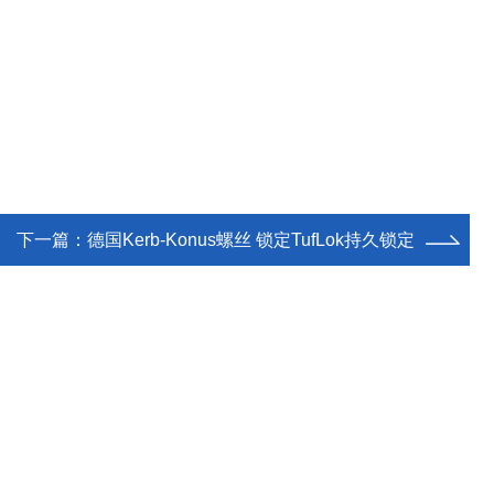
下一篇：
德国Kerb-Konus螺丝 锁定TufLok持久锁定