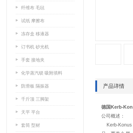
纤维布 毛毡
试纸 摩擦布
冻存盒 移液器
订书机 砂光机
手套 接地夹
化学蒸汽锁 吸附填料
产品详情
防滑板 隔振器
千斤顶 三脚架
德国Kerb-Ko
天平 平台
公司概述：
Kerb-Ko
套筒 型材