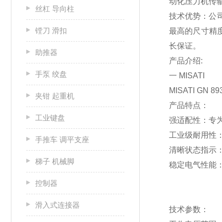
动化压力机传
丝杠 导向柱
技术优势：公
镗刀 滑扣
最高的尺寸精度
长保证。
助推器
产品介绍:
手泵 绞盘
一 MISATI
MISATI GN
夹钳 起重机
产品特点：
工业键盘
强适配性：专为
工业级耐用性：
手推车 调平支座
清晰状态指示：
梯子 机械脚
稳定电气性能：工
控制器
滑入式连接器
技术参数：