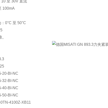
0 至 30V 直流
 100mA
0°C 至 50°C
5
标准。
3.3
-25
5-20-BI-NC
5-32-BI-NC
5-40-BI-NC
5-50-BI-NC
40TN-4100Z-XB11