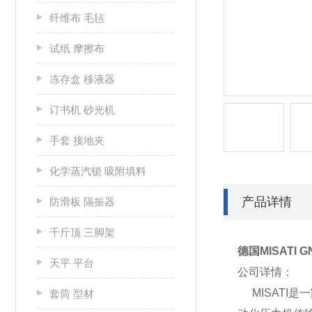
纤维布 毛毡
试纸 摩擦布
冻存盒 移液器
订书机 砂光机
手套 接地夹
化学蒸汽锁 吸附填料
产品详情
防滑板 隔振器
千斤顶 三脚架
德国MISATI 
天平 平台
公司详情：
MISATI
套筒 型材