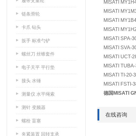
履带支重轮
MISATI MY1H
MISATI MY1M
链条滑轮
MISATI MY1B
卡爪 钻头
MISATI MY1H
MISATI SPA-3
扳手 标准勺铲
MISATI SVA-3
螺丝刀 丝锥套件
MISATI UCT-2
MISATI TUBA-
电子天平 平行垫
MISATI TI-20-
接头 水锤
MISATI FSTI-
德国MISATI 
测量仪 水平绳索
测针 变频器
在线咨询
螺栓 盲塞
夹紧装置 回转支承