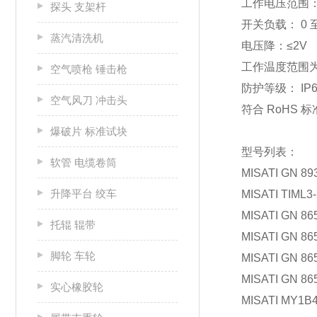
工作电压范围：1
探头 支架杆
开关负载： 0 至
蒸汽清洗机
电压降：≤2V
工作温度范围为：
空气喷枪 锤击枪
防护等级： IP6
空气风刀 冲击头
符合 RoHS 
爆破片 标准试块
型号列表：
软管 电缆卷筒
MISATI GN 89
升降平台 绞车
MISATI TIML3
MISATI GN 86
托辊 辊带
MISATI GN 86
脚轮 车轮
MISATI GN 86
MISATI GN 86
实心橡胶轮
MISATI MY1B