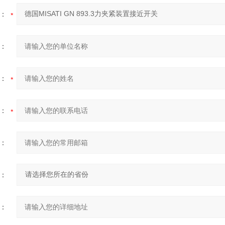
：
：
：
：
：
：
：