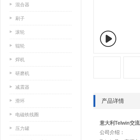
混合器
刷子
滚轮
辊轮
焊机
研磨机
减震器
产品详情
滑环
电磁铁线圈
意大利Telwin交流
压力罐
公司介绍：