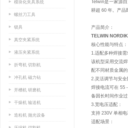
Telwin是一
模块化夹具系统
耕超 60 年。产
螺丝刀工具
锁具
产品简介：
TELWIN NORDIK
真空夹紧系统
核心性能与特点：
液压夹紧系统
1.适配多种焊接需
该机型采用交流焊
折弯机 切割机
配不同材质金属的
冲孔机 磁力钻
2.灵活调节与安
焊接电流可在 5
开槽机 研磨机
备因长时间作业过
干燥机 输送机
3.宽电压适配：
支持 230V 单
造粒机 抛光设备
适配场景：
压缩机 切割机