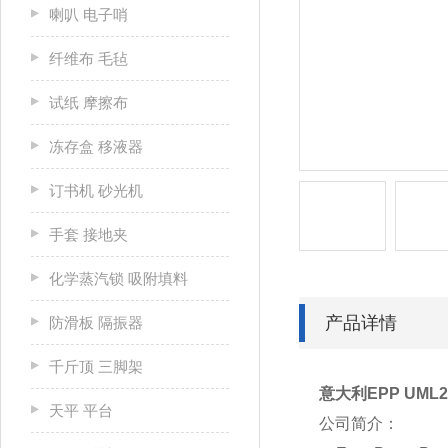
喇叭 电子哨
纤维布 毛毡
试纸 摩擦布
冻存盒 移液器
订书机 砂光机
手套 接地夹
化学蒸汽锁 吸附填料
产品详情
防滑板 隔振器
千斤顶 三脚架
意大利EPP UML
天平 平台
公司简介：