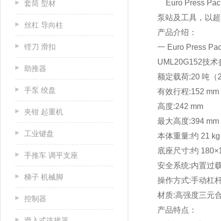
Euro Press
套筒 型材
泵站及工具，以超薄
丝杠 导向柱
产品介绍：
镗刀 滑扣
一 Euro Press P
UML20G152技
助推器
额定载荷:
20 吨（2
手泵 绞盘
有效行程:
152 mm
高度:
242 mm
夹钳 起重机
最大高度:
394 mm
工业键盘
本体重量:
约 21 kg
底座尺寸:
约 180×
手推车 调平支座
安全系统:
内置过
梯子 机械脚
操作方式:
手动杠
材质:
高强度三元
控制器
产品特点：
滑入式连接器