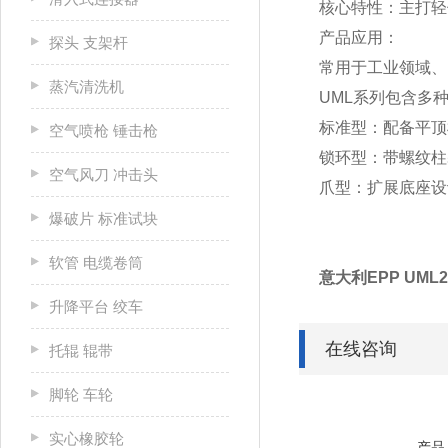
核心特性：主打轻
产品应用：
探头 支架杆
常用于工业领域、
蒸汽清洗机
UML系列包含多
标准型：配备平顶
空气喷枪 锤击枪
锁环型：带螺纹柱
空气风刀 冲击头
爪型：扩展底座设
爆破片 标准试块
软管 电缆卷筒
意大利EPP UML
升降平台 绞车
在线咨询
托辊 辊带
脚轮 车轮
实心橡胶轮
产品