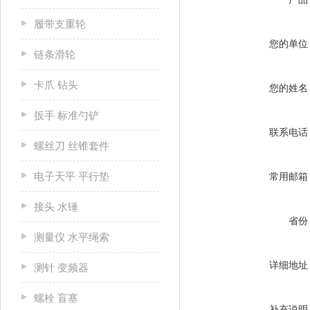
履带支重轮
您的单位
链条滑轮
卡爪 钻头
您的姓名
扳手 标准勺铲
联系电话
螺丝刀 丝锥套件
电子天平 平行垫
常用邮箱
接头 水锤
省份
测量仪 水平绳索
详细地址
测针 变频器
螺栓 盲塞
补充说明