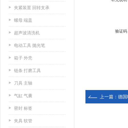
夹紧装置 回转支承
螺母 端盖
验证码
超声波清洗机
电动工具 抛光笔
箱子 外壳
链条 打磨工具
刀具 主轴
气缸 气囊
上一篇：
德国H
密封 标签
夹具 软管