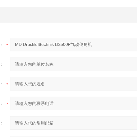
：
：
：
：
：