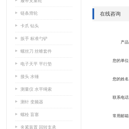
履带支重轮
链条滑轮
在线咨询
卡爪 钻头
扳手 标准勺铲
产品
螺丝刀 丝锥套件
您的单位
电子天平 平行垫
接头 水锤
您的姓名
测量仪 水平绳索
联系电话
测针 变频器
螺栓 盲塞
常用邮箱
夹紧装置 回转支承