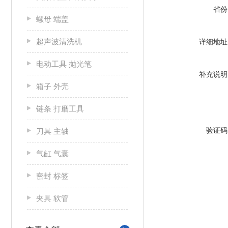
省份
螺母 端盖
超声波清洗机
详细地址
电动工具 抛光笔
补充说明
箱子 外壳
链条 打磨工具
验证码
刀具 主轴
气缸 气囊
密封 标签
夹具 软管