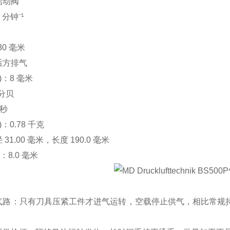
启动阀
分钟⁻¹
30 毫米
后方排气
)：8 毫米
 分贝
光秒
：0.78 千克
1.00 毫米，长度 190.0 毫米
)：8.0 毫米
气路：只有刀具压紧工件才进气运转，空载停止供气，相比常规持