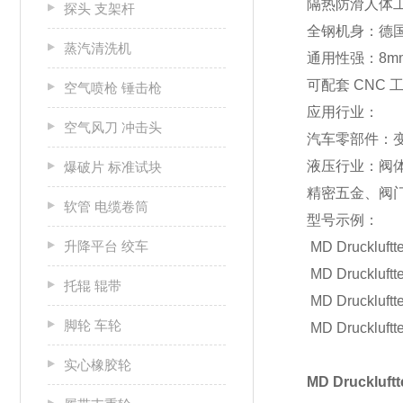
隔热防滑人体
探头 支架杆
全钢机身：德
蒸汽清洗机
通用性强：8m
可配套 CNC
空气喷枪 锤击枪
应用行业：
空气风刀 冲击头
汽车零部件：
液压行业：阀
爆破片 标准试块
精密五金、阀门
软管 电缆卷筒
型号示例：
升降平台 绞车
MD Druckluftt
MD Druckluft
托辊 辊带
MD Druckluft
脚轮 车轮
MD Druckluftt
实心橡胶轮
MD Druckluf