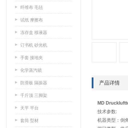
纤维布 毛毡
试纸 摩擦布
冻存盒 移液器
订书机 砂光机
手套 接地夹
化学蒸汽锁
产品详情
防滑板 隔振器
千斤顶 三脚架
MD Druckluf
天平 平台
技术参数:
机器类型：倒
套筒 型材