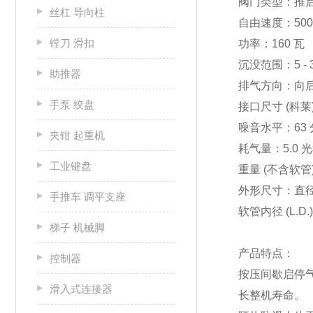
阀门类型：推
丝杠 导向柱
自由速度：500 
镗刀 滑扣
功率：160 瓦
沉没范围：5 - 
助推器
排气方向：向
手泵 绞盘
接口尺寸 (科莱
噪音水平：63
夹钳 起重机
耗气量：5.0 
工业键盘
重量 (不含软管)
外形尺寸：直径 3
手推车 调平支座
软管内径 (L.D.
梯子 机械脚
产品特点：
控制器
按压间歇启停
滑入式连接器
长整机寿命。