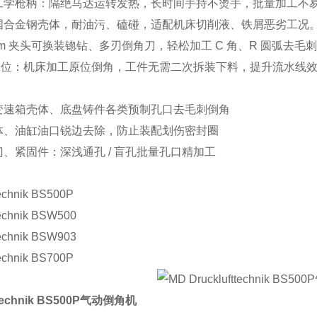
工学枪柄：隔绝马达运转发热，长时间手持不烫手，批量加工不
国合金钢壳体，耐油污、磕碰，适配机床切削液、铁屑恶劣工况
m 夹头可换装锪钻、多刃倒角刀，轻松加工 C 角、R 圆弧去毛
 工位：机床加工原位倒角，工件无需二次拆装下料，提升流水线
变速箱壳体、底盘铸件各类预制孔口去毛刺倒角
体、油缸油口锐边去除，防止装配划伤密封圈
、紧固件：深浅通孔 / 盲孔批量孔口精加工
echnik BS500P
technik BSW500
technik BSW903
echnik BS700P
ttechnik BS500P气动倒角机