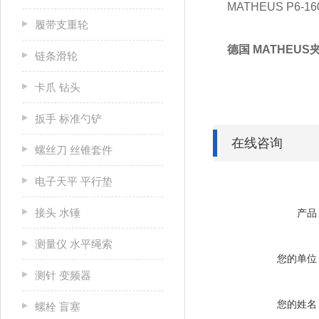
MATHEUS P6-16
履带支重轮
德国 MATHEUS
链条滑轮
卡爪 钻头
扳手 标准勺铲
在线咨询
螺丝刀 丝锥套件
电子天平 平行垫
接头 水锤
产品
测量仪 水平绳索
您的单位
测针 变频器
您的姓名
螺栓 盲塞