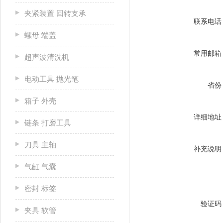
夹紧装置 回转支承
联系电话
螺母 端盖
常用邮箱
超声波清洗机
电动工具 抛光笔
省份
箱子 外壳
详细地址
链条 打磨工具
刀具 主轴
补充说明
气缸 气囊
密封 标签
验证码
夹具 软管