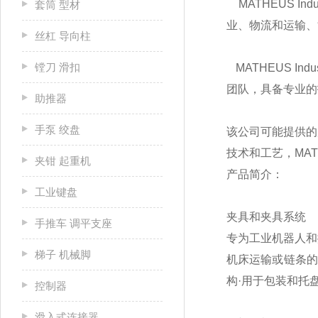
MATHEUS I
套筒 型材
业、物流和运输、
丝杠 导向柱
镗刀 滑扣
MATHEUS I
团队，具备专业的
助推器
手泵 绞盘
该公司可能提供的
技术和工艺，MATH
夹钳 起重机
产品简介：
工业键盘
夹具和夹具系统
手推车 调平支座
专为工业机器人和
梯子 机械脚
机床运输或链条的
构·用于包装和托
控制器
滑入式连接器