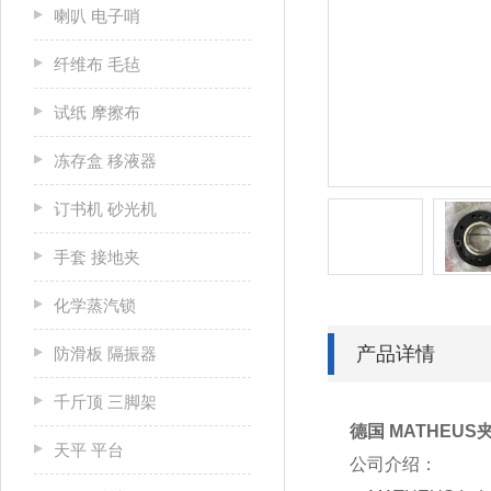
喇叭 电子哨
纤维布 毛毡
试纸 摩擦布
冻存盒 移液器
订书机 砂光机
手套 接地夹
化学蒸汽锁
产品详情
防滑板 隔振器
千斤顶 三脚架
德国 MATHEUS
天平 平台
公司介绍：