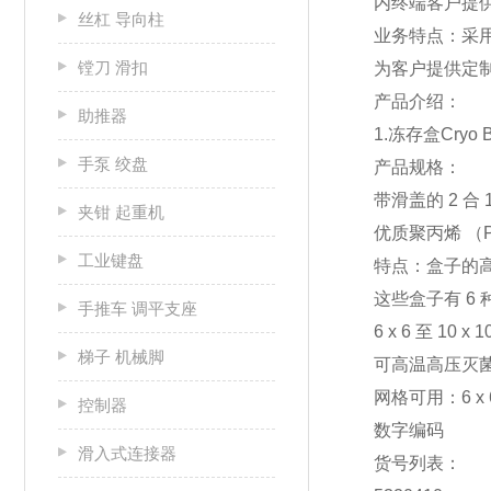
内终端客户提
丝杠 导向柱
业务特点：采
镗刀 滑扣
为客户提供定
产品介绍：
助推器
1.冻存盒Cryo B
手泵 绞盘
产品规格：
带滑盖的 2 合 
夹钳 起重机
优质聚丙烯 （
工业键盘
特点：盒子的
这些盒子有 6
手推车 调平支座
6 x 6 至 10
梯子 机械脚
可高温高压灭菌，耐
网格可用：6 x 6、
控制器
数字编码
滑入式连接器
货号列表：