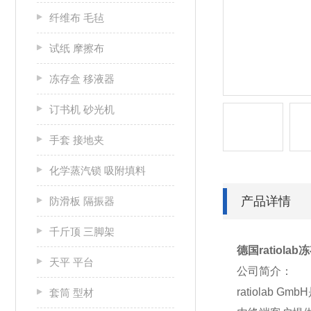
纤维布 毛毡
试纸 摩擦布
冻存盒 移液器
订书机 砂光机
手套 接地夹
化学蒸汽锁 吸附填料
产品详情
防滑板 隔振器
千斤顶 三脚架
德国ratiolab冻
天平 平台
公司简介：
ratiola
套筒 型材