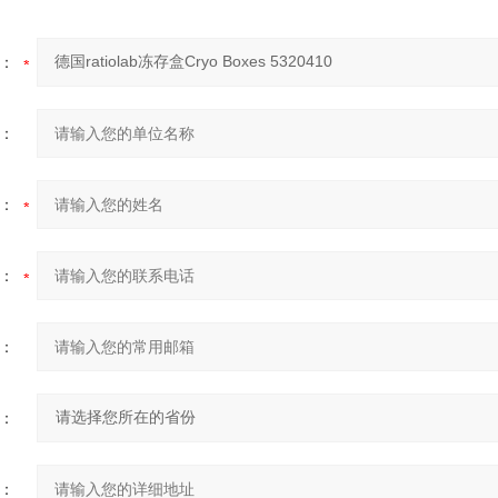
：
：
：
：
：
：
：