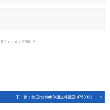
数字），如：三加四=7
下一篇：
德国ratiolab单通道移液器 4760001