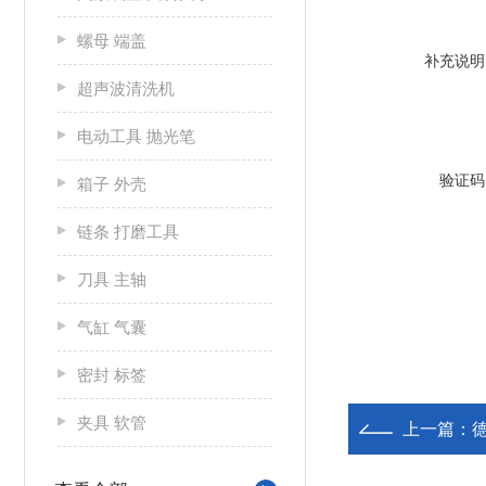
螺母 端盖
补充说明
超声波清洗机
电动工具 抛光笔
验证码
箱子 外壳
链条 打磨工具
刀具 主轴
气缸 气囊
密封 标签
夹具 软管
上一篇：
德