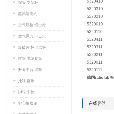
5320410
探头 支架杆
5320310
蒸汽清洗机
5320210
5320010
空气喷枪 锤击枪
5320110
空气风刀 冲击头
5320411
5320311
爆破片 标准试块
5320211
软管 电缆卷筒
5320011
升降平台 绞车
5320111
德国ratiolab冻
托辊 辊带
脚轮 车轮
在线咨询
实心橡胶轮