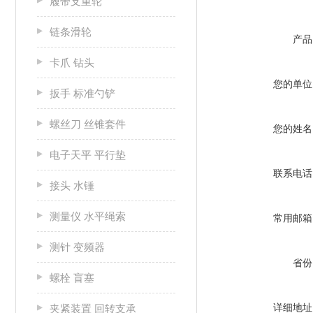
履带支重轮
链条滑轮
产品
卡爪 钻头
您的单位
扳手 标准勺铲
螺丝刀 丝锥套件
您的姓名
电子天平 平行垫
联系电话
接头 水锤
测量仪 水平绳索
常用邮箱
测针 变频器
省份
螺栓 盲塞
详细地址
夹紧装置 回转支承