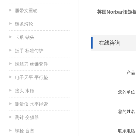
履带支重轮
英国Norbar扭矩
链条滑轮
卡爪 钻头
在线咨询
扳手 标准勺铲
螺丝刀 丝锥套件
产品
电子天平 平行垫
接头 水锤
您的单位
测量仪 水平绳索
您的姓名
测针 变频器
螺栓 盲塞
联系电话