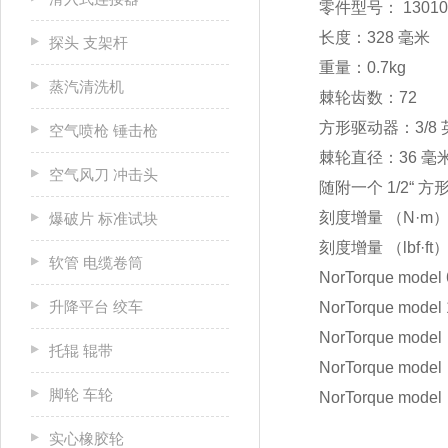
零件型号： 13010
长度：328 毫米
探头 支架杆
重量：0.7kg
蒸汽清洗机
棘轮齿数：72
方形驱动器：3/8 
空气喷枪 锤击枪
棘轮直径：36 毫
空气风刀 冲击头
随附一个 1/2“ 方形
刻度增量 （N·m）
爆破片 标准试块
刻度增量 （lbf·ft
软管 电缆卷筒
NorTorque model
升降平台 绞车
NorTorque model
NorTorque model
托辊 辊带
NorTorque model
脚轮 车轮
NorTorque model
实心橡胶轮