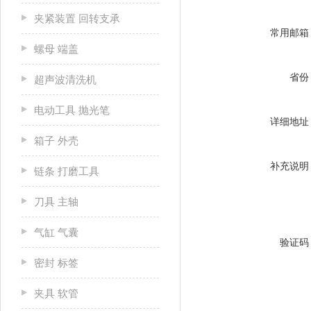
夹紧装置 回转支承
常用邮箱
螺母 端盖
省份
超声波清洗机
电动工具 抛光笔
详细地址
箱子 外壳
补充说明
链条 打磨工具
刀具 主轴
气缸 气囊
验证码
密封 标签
夹具 软管