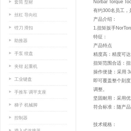
Norbar To
套筒 型材
有约300名员工
丝杠 导向柱
产品介绍：
镗刀 滑扣
1.扭矩扳手NorTorq
特征：
助推器
产品特点
手泵 绞盘
精度高：精度可达
扭矩范围合适：扭矩范
夹钳 起重机
操作便捷：采用 
工业键盘
即可覆盖整个刻度
调整。
手推车 调平支座
坚固耐用：采用优
梯子 机械脚
符合标准：随产品提
控制器
技术规格：
滑入式连接器