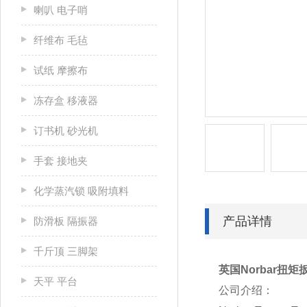
喇叭 电子哨
纤维布 毛毡
试纸 摩擦布
冻存盒 移液器
订书机 砂光机
手套 接地夹
化学蒸汽锁 吸附填料
产品详情
防滑板 隔振器
千斤顶 三脚架
英国Norbar扭矩
天平 平台
公司介绍：