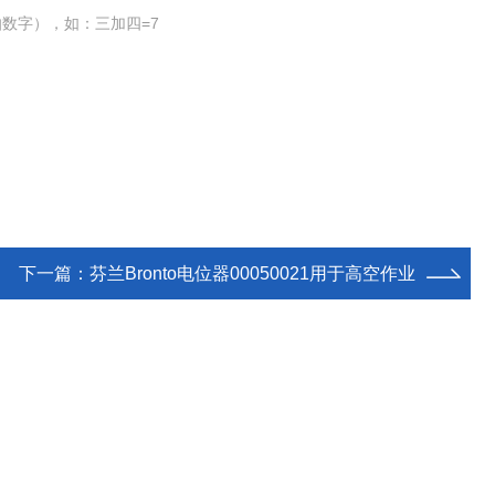
数字），如：三加四=7
下一篇：
芬兰Bronto电位器00050021用于高空作业