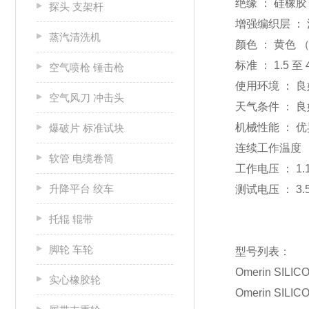
绝缘 ： 硅橡胶
探头 支架杆
增强编织层 ：
蒸汽清洗机
颜色 ： 黄色
标准 ： 1.5 至 
空气喷枪 锤击枪
使用环境 ： 
空气风刀 冲击头
天气条件 ： 
机械性能 ： 
爆破片 标准试块
连续工作温度 ： -
软管 电缆卷筒
工作电压 ： 1.1
升降平台 绞车
测试电压 ： 3.5
托辊 辊带
脚轮 车轮
型号列表：
Omerin SILIC
实心橡胶轮
Omerin SILIC