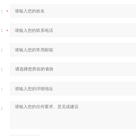
：
：
：
：
：
：