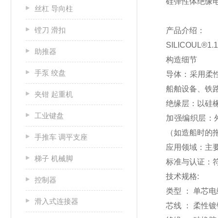
硅弹性体绝缘
丝杠 导向柱
镗刀 滑扣
产品介绍：
SILICOUL®1
助推器
构造细节
手泵 绞盘
导体：采用柔性
船舶设备、铁路
夹钳 起重机
绝缘层：以硅
工业键盘
加强编织层：
（如造船时的拖
手推车 调平支座
应用领域：主
梯子 机械脚
标准与认证：符合 
技术规格:
控制器
类型 ： 单芯电
滑入式连接器
芯线 ： 柔性镀锡铜