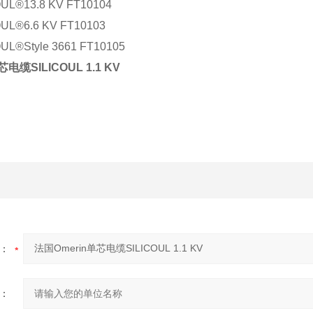
OUL®13.8 KV FT10104
OUL®6.6 KV FT10103
OUL®Style 3661 FT10105
电缆SILICOUL 1.1 KV
：
：