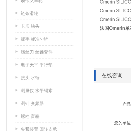
履带支重轮
Omerin SILIC
Omerin SILIC
链条滑轮
Omerin SILIC
卡爪 钻头
法国Omerin单芯
扳手 标准勺铲
螺丝刀 丝锥套件
电子天平 平行垫
在线咨询
接头 水锤
测量仪 水平绳索
测针 变频器
产品
螺栓 盲塞
您的单位
夹紧装置 回转支承