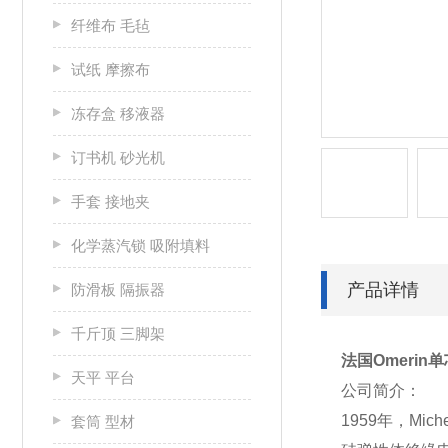
纤维布 毛毡
试纸 摩擦布
冻存盒 移液器
订书机 砂光机
手套 接地夹
化学蒸汽锁 吸附填料
产品详情
防滑板 隔振器
千斤顶 三脚架
法国Omerin单芯
天平 平台
公司简介：
1959年，M
套筒 型材