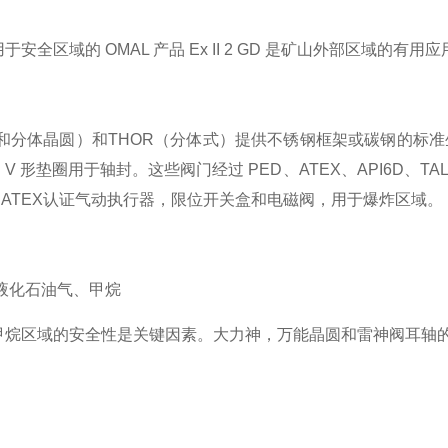
安全区域的 OMAL 产品 Ex II 2 GD 是矿山外部区域的有用应
圆和分体晶圆）和THOR（分体式）提供不锈钢框架或碳钢的标准生
 形垫圈用于轴封。这些阀门经过 PED、ATEX、API6D、TALU
ATEX认证气动执行器，限位开关盒和电磁阀，用于爆炸区域。
液化石油气、甲烷
G甲烷区域的安全性是关键因素。大力神，万能晶圆和雷神阀耳轴
的