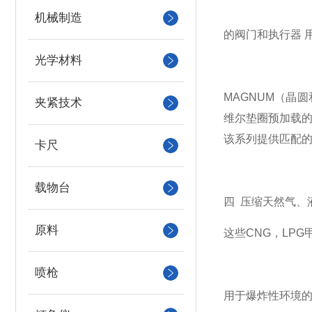
机械制造
的阀门和执行器 用于
光学材料
MAGNUM（晶
夹紧技术
维尔垫圈预加载的 V
该系列提供匹配的
卡尺
载物台
四 压缩天然气、
原料
这些CNG，LP
喷枪
用于爆炸性环境