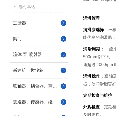
电机 马达
润滑管理
过滤器
润滑脂选择
：应根
能优良的润滑脂
阀门
润滑周期
：一般来
流体 泵 喷射器
500rpm 以下时
速超过 1000rp
减速机、齿轮箱
润滑操作
：联轴
器，使润滑脂更
联轴器、耦合器、离合器
定期检查与维护
变送器、传感器、继电器
外观检查
：定期
及时更换。