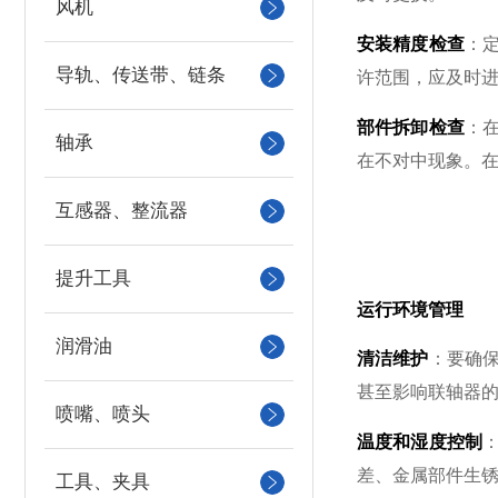
风机
安装精度检查
：
导轨、传送带、链条
许范围，应及时
部件拆卸检查
：
轴承
在不对中现象。
互感器、整流器
提升工具
运行环境管理
润滑油
清洁维护
：要确
甚至影响联轴器
喷嘴、喷头
温度和湿度控制
差、金属部件生
工具、夹具