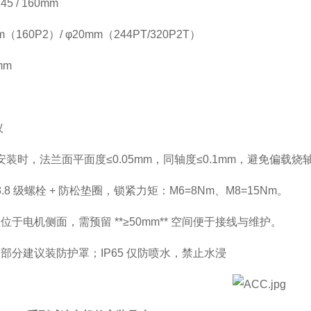
5 / 160mm
160P2）/ φ20mm（244PT/320P2T）
mm
议
安装时，法兰面平面度≤0.05mm，同轴度≤0.1mm，避免偏载烧
.8 级螺栓 + 防松垫圈，锁紧力矩：M6=8Nm、M8=15Nm。
于电机侧面，需预留 **≥50mm** 空间便于接线与维护。
部分建议装防护罩；IP65 仅防喷水，禁止水浸