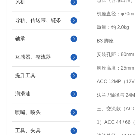
总长（含输出轴）：
风机
机座直径：φ70m
导轨、传送带、链条
重量：约 2.0kg
轴承
B3 脚座：
安装孔距：80mm
互感器、整流器
脚座高度：25mm
提升工具
ACC 12MP（12
润滑油
法兰 / 轴径与 2
三、交流款（ACC
喷嘴、喷头
1）ACC 44 / 
工具、夹具