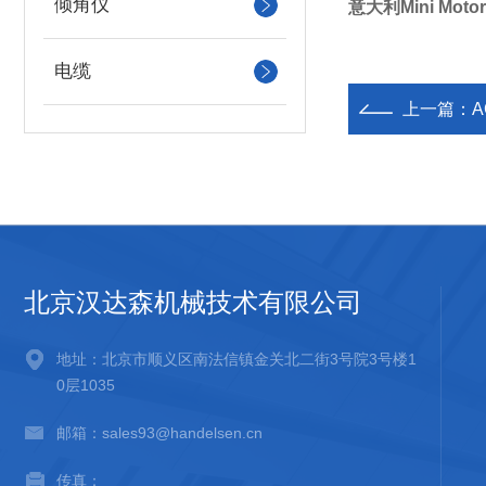
倾角仪
意大利Mini Mo
电缆
上一篇：
北京汉达森机械技术有限公司
地址：北京市顺义区南法信镇金关北二街3号院3号楼1
0层1035
邮箱：sales93@handelsen.cn
传真：