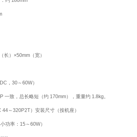
约 180mm
m
（长）×50mm（宽）
VDC，30～60W）
4MP 一致，总长略短（约 170mm），重量约 1.8kg。
 44～320P2T）安装尺寸（按机座）
66（小功率：15～60W）