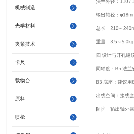
法兰外径：110 / 14
机械制造
输出轴径：φ18mm（
光学材料
总长：210～240
重量：3.5～5.0kg
夹紧技术
四 设计与开孔建
卡尺
同轴度：B5 法兰
载物台
B3 底座：建议用8
出线空间：接线盒位
原料
防护：输出轴外露
喷枪