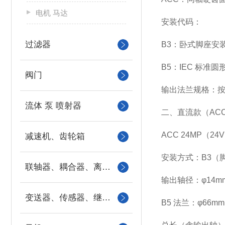
电机 马达
安装代码：
过滤器
B3：卧式脚座安
B5：IEC 标准
阀门
输出法兰规格：按机座分 44
流体 泵 喷射器
二、直流款（ACC 
ACC 24MP（24V
减速机、齿轮箱
安装方式：B3（脚
联轴器、耦合器、离合器
输出轴径：φ14mm
变送器、传感器、继电器
B5 法兰：φ66m