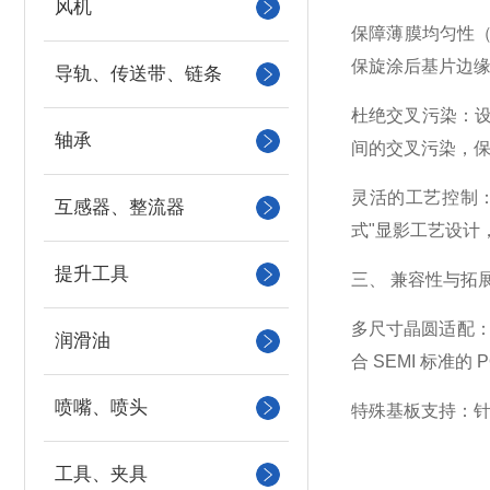
风机
保障薄膜均匀性（
保旋涂后基片边
导轨、传送带、链条
杜绝交叉污染：
轴承
间的交叉污染，
灵活的工艺控制
互感器、整流器
式"显影工艺设计
提升工具
三、 兼容性与拓
多尺寸晶圆适配：L
润滑油
合 SEMI 标准
喷嘴、喷头
特殊基板支持：
工具、夹具