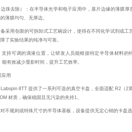
边珠去除）：在半导体光学和电子应用中，基片边缘的薄膜厚度至关重
缘的薄膜均匀、无厚边。
设备采用创新的可拆卸式工艺碗设计，使得在不同化学试剂或工
保障了实验结果的纯净与可靠。
：支持可调的滴液位置，让研发人员能根据特定半导体材料的特
，能有效减少显影时间，提升工艺效率。
展应用
abspin 8TT 提供了一系列可选的真空卡盘，全面适配 R2
的 POM 材质，确保稳固且无污染的夹持1。
针对不规则或特殊尺寸的半导体基板，设备提供无定心销的卡盘