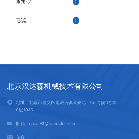
倾角仪
电缆
北京汉达森机械技术有限公司
地址：北京市顺义区南法信镇金关北二街3号院3号楼1
0层1035
邮箱：sales93@handelsen.cn
传真：