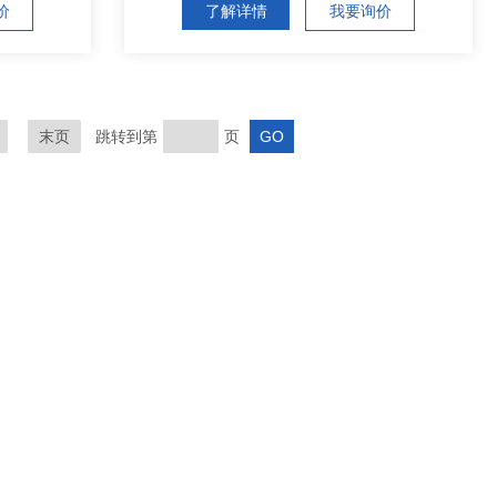
价
了解详情
我要询价
末页
跳转到第
页