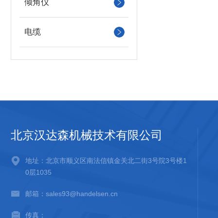
倾角仪
电缆
北京汉达森机械技术有限公司
地址：北京市顺义区南法信镇金关北二街3号院3号楼1
0层1035
邮箱：sales93@handelsen.cn
传真：