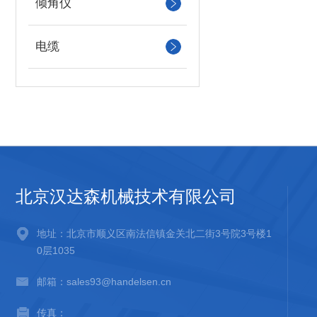
倾角仪
电缆
北京汉达森机械技术有限公司
地址：北京市顺义区南法信镇金关北二街3号院3号楼1
0层1035
邮箱：sales93@handelsen.cn
传真：