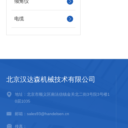
倾角仪
电缆
北京汉达森机械技术有限公司
地址：北京市顺义区南法信镇金关北二街3号院3号楼1
0层1035
邮箱：sales93@handelsen.cn
传真：