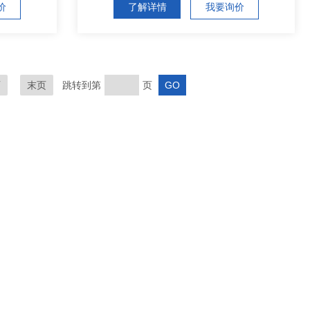
价
了解详情
我要询价
页
末页
跳转到第
页