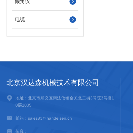
倾角仪
电缆
北京汉达森机械技术有限公司
地址：北京市顺义区南法信镇金关北二街3号院3号楼1
0层1035
邮箱：sales93@handelsen.cn
传真：