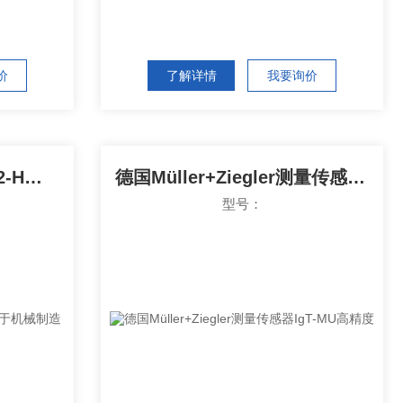
价
了解详情
我要询价
德国bar电磁阀NM-S-532-H可用于机械制造
德国Müller+Ziegler测量传感器IgT-MU高精度
型号：